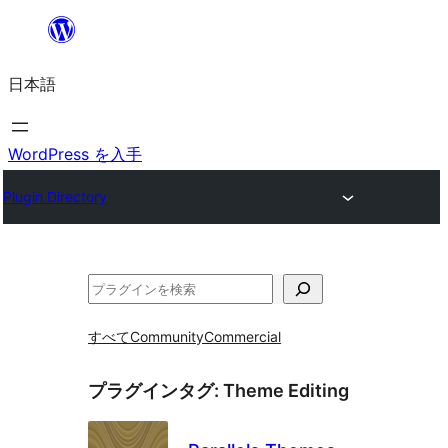
内
容
日本語
を
ス
キ
WordPress を入手
ッ
Plugin Directory
プ
検
索
すべて
Community
Commercial
プラグインタグ:
Theme Editing