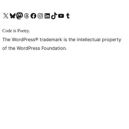
X (旧 Twitter) アカウントへ
Bluesky アカウントへ
Mastodon アカウントへ
Threads アカウントへ
Facebook ページへ
Instagram アカウントへ
LinkedIn アカウントへ
TikTok アカウントへ
YouTube チャンネルへ
Tumblr アカウントへ
Code is Poetry.
The WordPress® trademark is the intellectual property
of the WordPress Foundation.