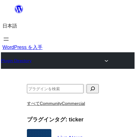
内
容
日本語
を
ス
キ
WordPress を入手
ッ
Plugin Directory
プ
検
索
すべて
Community
Commercial
プラグインタグ:
ticker