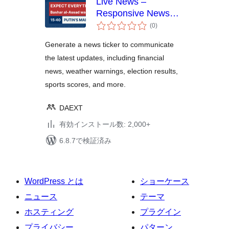
Live News –
Responsive News
個
Ticker
(0
)
の
評
価
Generate a news ticker to communicate
the latest updates, including financial
news, weather warnings, election results,
sports scores, and more.
DAEXT
有効インストール数: 2,000+
6.8.7で検証済み
WordPress とは
ショーケース
ニュース
テーマ
ホスティング
プラグイン
プライバシー
パターン