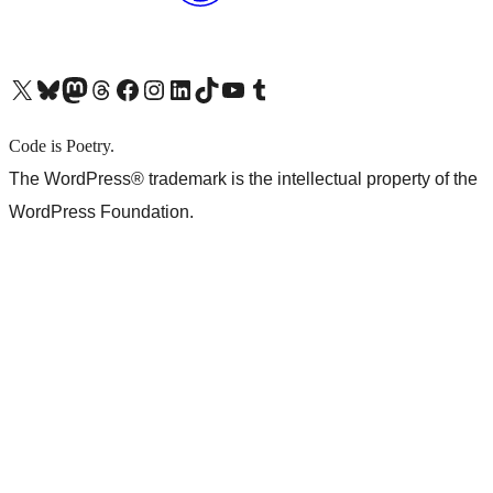
X (旧 Twitter) アカウントへ
Bluesky アカウントへ
Mastodon アカウントへ
Threads アカウントへ
Facebook ページへ
Instagram アカウントへ
LinkedIn アカウントへ
TikTok アカウントへ
YouTube チャンネルへ
Tumblr アカウントへ
Code is Poetry.
The WordPress® trademark is the intellectual property of the
WordPress Foundation.