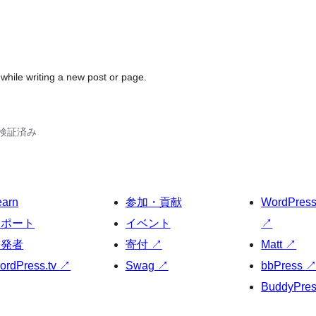
while writing a new post or page.
2で検証済み
earn
参加・貢献
WordPres
サポート
イベント
↗
開発者
寄付
↗
Matt
↗
ordPress.tv
↗
Swag
↗
bbPress
BuddyPre