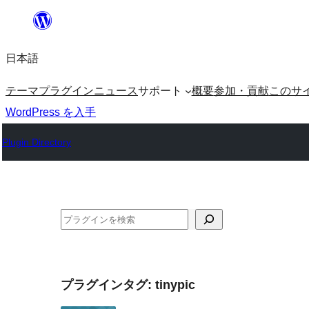
内
容
日本語
を
ス
テーマ
プラグイン
ニュース
サポート
概要
参加・貢献
このサ
キ
WordPress を入手
ッ
Plugin Directory
プ
検
索
プラグインタグ:
tinypic