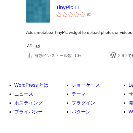
TinyPic LT
個
(0
)
の
評
価
Adds metabox TinyPic widget to upload photos or videos 
jati
有効インストール数: 10+
2.9.
WordPress とは
ショーケース
L
ニュース
テーマ
ホスティング
プラグイン
プライバシー
パターン
W