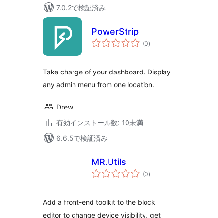
7.0.2で検証済み
PowerStrip
個
(0
)
の
評
価
Take charge of your dashboard. Display
any admin menu from one location.
Drew
有効インストール数: 10未満
6.6.5で検証済み
MR.Utils
個
(0
)
の
評
価
Add a front-end toolkit to the block
editor to change device visibility, get