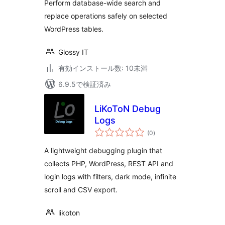
Perform database-wide search and
replace operations safely on selected
WordPress tables.
Glossy IT
有効インストール数: 10未満
6.9.5で検証済み
LiKoToN Debug
Logs
個
(0
)
の
評
価
A lightweight debugging plugin that
collects PHP, WordPress, REST API and
login logs with filters, dark mode, infinite
scroll and CSV export.
likoton