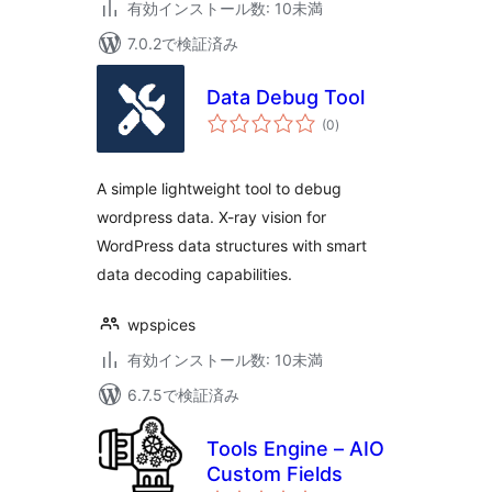
有効インストール数: 10未満
7.0.2で検証済み
Data Debug Tool
個
(0
)
の
評
価
A simple lightweight tool to debug
wordpress data. X-ray vision for
WordPress data structures with smart
data decoding capabilities.
wpspices
有効インストール数: 10未満
6.7.5で検証済み
Tools Engine – AIO
Custom Fields