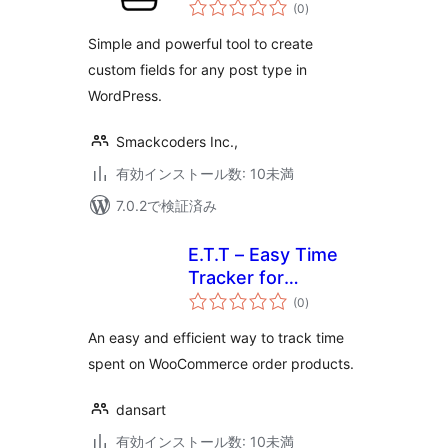
個
(0
)
の
評
価
Simple and powerful tool to create
custom fields for any post type in
WordPress.
Smackcoders Inc.,
有効インストール数: 10未満
7.0.2で検証済み
E.T.T – Easy Time
Tracker for
個
WooCommerce
(0
)
の
評
価
An easy and efficient way to track time
spent on WooCommerce order products.
dansart
有効インストール数: 10未満