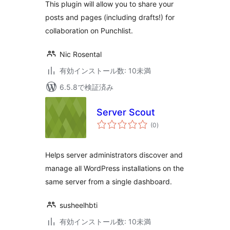
This plugin will allow you to share your
posts and pages (including drafts!) for
collaboration on Punchlist.
Nic Rosental
有効インストール数: 10未満
6.5.8で検証済み
Server Scout
個
(0
)
の
評
価
Helps server administrators discover and
manage all WordPress installations on the
same server from a single dashboard.
susheelhbti
有効インストール数: 10未満