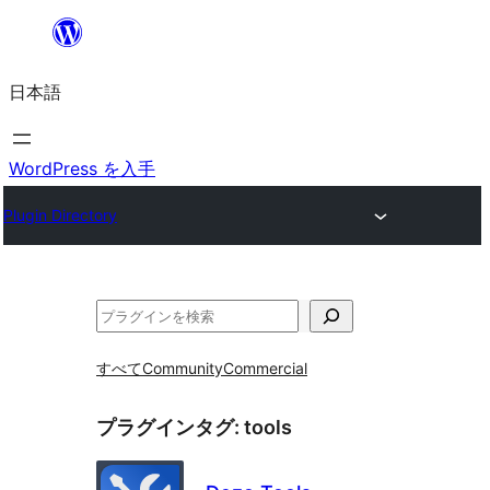
内
容
日本語
を
ス
キ
WordPress を入手
ッ
Plugin Directory
プ
検
索
すべて
Community
Commercial
プラグインタグ:
tools