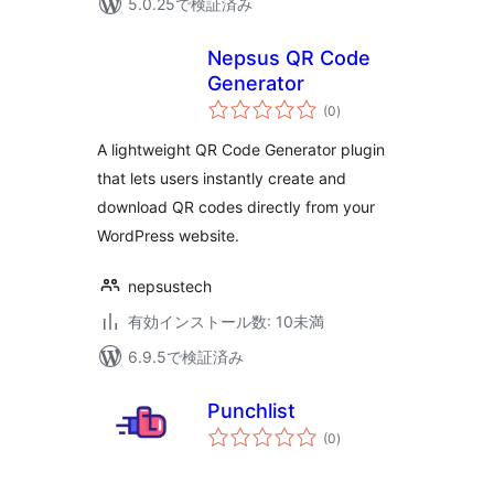
5.0.25で検証済み
Nepsus QR Code
Generator
個
(0
)
の
評
価
A lightweight QR Code Generator plugin
that lets users instantly create and
download QR codes directly from your
WordPress website.
nepsustech
有効インストール数: 10未満
6.9.5で検証済み
Punchlist
個
(0
)
の
評
価