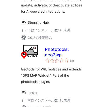
update, activate, or deactivate abilities
for AI-powered integrations.
Stunning Hub
有効インストール数: 10未満
7.0.2で検証済み
Phototools:
geo2wp
個
(0
)
の
評
価
Geotools for WP, replaces and extends
"GPS MAP Widget". Part of the
phototools plugins
jondor
有効インストール数: 10未満