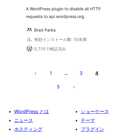
価
A WordPress plugin to disable all HTTP
requests to api.wordpress.org.
Brad Parbs
有効インストール数: 10未満
5.7.15で検証済み
投
稿
1
3
4
…
の
5
ペ
ー
ジ
WordPress とは
ショーケース
送
ニュース
テーマ
り
ホスティング
プラグイン