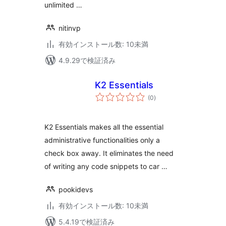
unlimited …
nitinvp
有効インストール数: 10未満
4.9.29で検証済み
K2 Essentials
個
(0
)
の
評
価
K2 Essentials makes all the essential
administrative functionalities only a
check box away. It eliminates the need
of writing any code snippets to car …
pookidevs
有効インストール数: 10未満
5.4.19で検証済み