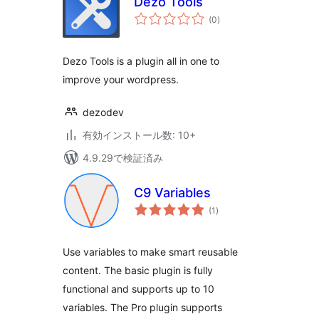
Dezo Tools
個
(0
)
の
評
価
Dezo Tools is a plugin all in one to
improve your wordpress.
dezodev
有効インストール数: 10+
4.9.29で検証済み
C9 Variables
個
(1
)
の
評
価
Use variables to make smart reusable
content. The basic plugin is fully
functional and supports up to 10
variables. The Pro plugin supports