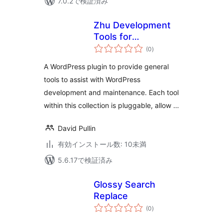
7.0.2で検証済み
Zhu Development
Tools for
個
WordPress
(0
)
の
評
価
A WordPress plugin to provide general
tools to assist with WordPress
development and maintenance. Each tool
within this collection is pluggable, allow …
David Pullin
有効インストール数: 10未満
5.6.17で検証済み
Glossy Search
Replace
個
(0
)
の
評
価