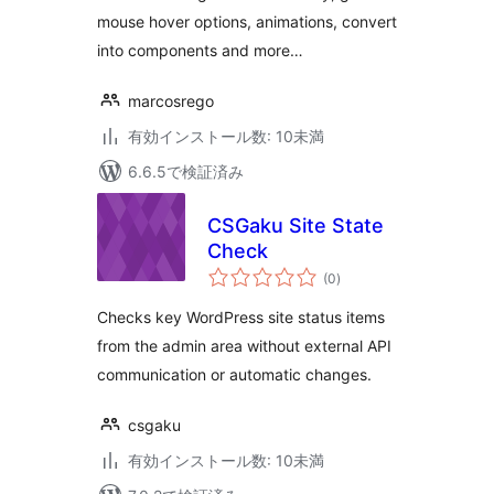
mouse hover options, animations, convert
into components and more…
marcosrego
有効インストール数: 10未満
6.6.5で検証済み
CSGaku Site State
Check
個
(0
)
の
評
価
Checks key WordPress site status items
from the admin area without external API
communication or automatic changes.
csgaku
有効インストール数: 10未満