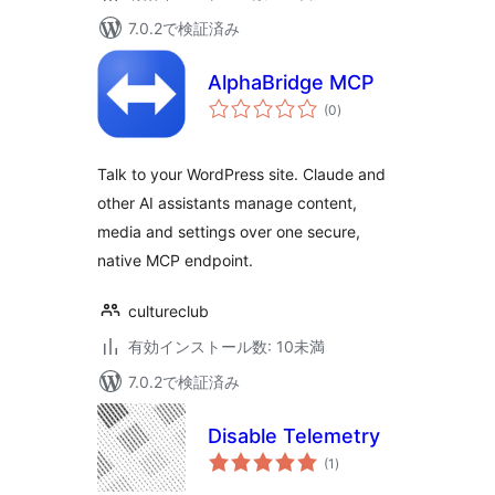
7.0.2で検証済み
AlphaBridge MCP
個
(0
)
の
評
価
Talk to your WordPress site. Claude and
other AI assistants manage content,
media and settings over one secure,
native MCP endpoint.
cultureclub
有効インストール数: 10未満
7.0.2で検証済み
Disable Telemetry
個
(1
)
の
評