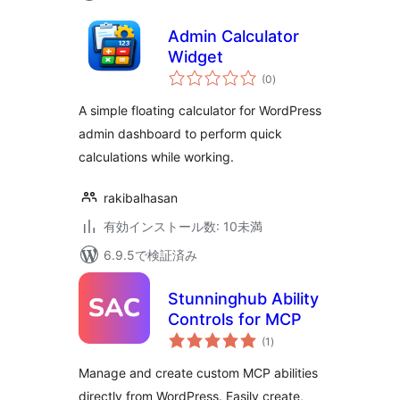
Admin Calculator
Widget
個
(0
)
の
評
価
A simple floating calculator for WordPress
admin dashboard to perform quick
calculations while working.
rakibalhasan
有効インストール数: 10未満
6.9.5で検証済み
Stunninghub Ability
Controls for MCP
個
(1
)
の
評
価
Manage and create custom MCP abilities
directly from WordPress. Easily create,