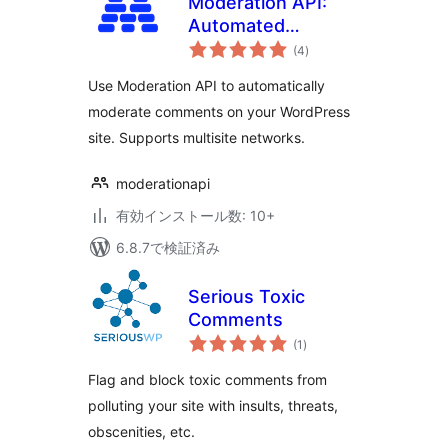
Moderation API:
Automated
個
Content
(4
)
の
評
Moderation
価
Use Moderation API to automatically
moderate comments on your WordPress
site. Supports multisite networks.
moderationapi
有効インストール数: 10+
6.8.7で検証済み
Serious Toxic
Comments
個
(1
)
の
評
価
Flag and block toxic comments from
polluting your site with insults, threats,
obscenities, etc.