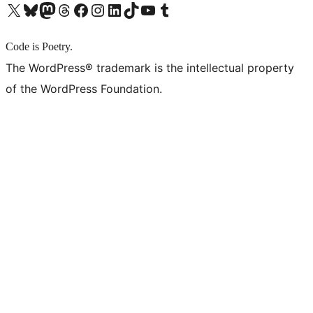
X (旧 Twitter) アカウントへ
Bluesky アカウントへ
Mastodon アカウントへ
Threads アカウントへ
Facebook ページへ
Instagram アカウントへ
LinkedIn アカウントへ
TikTok アカウントへ
YouTube チャンネルへ
Tumblr アカウントへ
Code is Poetry.
The WordPress® trademark is the intellectual property
of the WordPress Foundation.