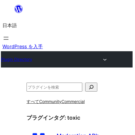
内
容
日本語
を
ス
キ
WordPress を入手
ッ
Plugin Directory
プ
検
索
すべて
Community
Commercial
プラグインタグ:
toxic