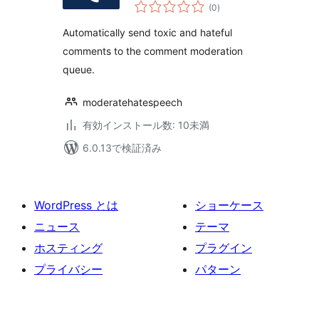
個
(0
)
の
評
価
Automatically send toxic and hateful
comments to the comment moderation
queue.
moderatehatespeech
有効インストール数: 10未満
6.0.13で検証済み
WordPress とは
ショーケース
ニュース
テーマ
ホスティング
プラグイン
プライバシー
パターン