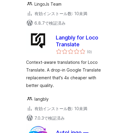
LingoJs Team
有効インストール数: 10未満
6.8.7で検証済み
Langbly for Loco
Translate
個
(0
)
の
評
価
Context-aware translations for Loco
Translate. A drop-in Google Translate
replacement that's 4x cheaper with
better quality.
langbly
有効インストール数: 10未満
7.0.3で検証済み
AutoLingo —