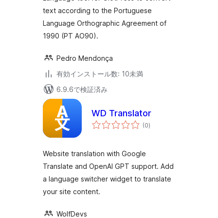
text according to the Portuguese
Language Orthographic Agreement of
1990 (PT AO90).
Pedro Mendonça
有効インストール数: 10未満
6.9.6で検証済み
WD Translator
個
(0
)
の
評
価
Website translation with Google
Translate and OpenAI GPT support. Add
a language switcher widget to translate
your site content.
WolfDevs