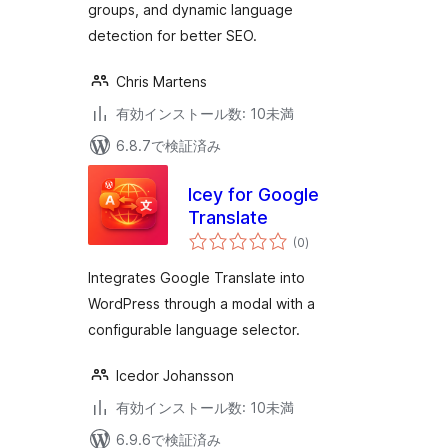
groups, and dynamic language
detection for better SEO.
Chris Martens
有効インストール数: 10未満
6.8.7で検証済み
Icey for Google
Translate
個
(0
)
の
評
価
Integrates Google Translate into
WordPress through a modal with a
configurable language selector.
Icedor Johansson
有効インストール数: 10未満
6.9.6で検証済み