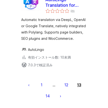
Translation for
個
Polylang
(0
)
の
評
価
Automatic translation via DeepL, OpenAI
or Google Translate, natively integrated
with Polylang. Supports page builders,
SEO plugins and WooCommerce.
AutoLingo
有効インストール数: 10未満
7.0.3で検証済み
投
稿
1
12
13
…
の
14
ペ
ー