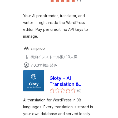
(1
)
の
評
価
Your AI proofreader, translator, and
writer — right inside the WordPress
editor. Pay per credit, no API keys to
manage.
zimplico
有効インストール数: 10未満
7.0.3で検証済み
Gloty – AI
Translation &
個
Multilingual
(0
)
の
評
価
AI translation for WordPress in 38
languages. Every translation is stored in
your own database and served locally