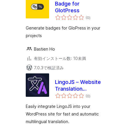
Badge for
GlotPress
個
(0
)
の
評
価
Generate badges for GloPress in your
projects
Bastien Ho
有効インストール数: 10未満
7.0.3で検証済み
LingoJS – Website
Translation
個
Integration
(0
)
の
評
価
Easily integrate LingoJS into your
WordPress site for fast and automatic
multilingual translation.