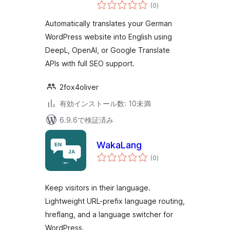
個
(0
)
の
評
価
Automatically translates your German
WordPress website into English using
DeepL, OpenAI, or Google Translate
APIs with full SEO support.
2fox4oliver
有効インストール数: 10未満
6.9.6で検証済み
WakaLang
個
(0
)
の
評
価
Keep visitors in their language.
Lightweight URL-prefix language routing,
hreflang, and a language switcher for
WordPress.