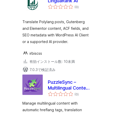
LinguaRank AI
個
(0
)
の
評
価
Translate Polylang posts, Gutenberg
and Elementor content, ACF fields, and
SEO metadata with WordPress AI Client
or a supported AI provider.
irbiscss
有効インストール数: 10未満
7.0.3で検証済み
PuzzleSync –
Multilingual Content
個
Manager
(0
)
の
評
価
Manage multilingual content with
automatic hreflang tags, translation