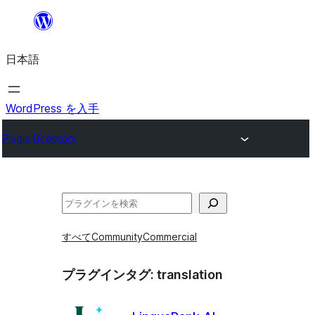
内
容
日本語
を
ス
キ
WordPress を入手
ッ
Plugin Directory
プ
検
索
すべて
Community
Commercial
プラグインタグ:
translation