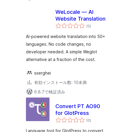
WeLocale — AI
Website Translation
個
(0
)
の
評
価
AI-powered website translation into 50+
languages. No code changes, no
developer needed. A simple Weglot
alternative at a fraction of the cost.
sserghei
有効インストール数: 10未満
6.8.7で検証済み
Convert PT AO90
for GlotPress
個
(0
)
の
評
価
Language tool for GlotPress to convert