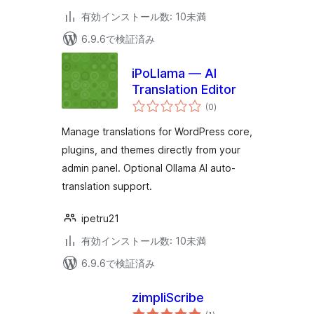
有効インストール数: 10未満
6.9.6で検証済み
iPoLlama — AI
Translation Editor
個
(0
)
の
評
価
Manage translations for WordPress core,
plugins, and themes directly from your
admin panel. Optional Ollama AI auto-
translation support.
ipetru21
有効インストール数: 10未満
6.9.6で検証済み
zimpliScribe
個