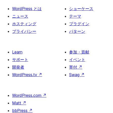
ジ
WordPress とは
ショーケース
送
ニュース
テーマ
り
ホスティング
プラグイン
プライバシー
パターン
Learn
参加・貢献
サポート
イベント
開発者
寄付
↗
WordPress.tv
↗
Swag
↗
WordPress.com
↗
Matt
↗
bbPress
↗