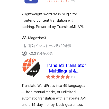
の
評
価
A lightweight WordPress plugin for
frontend content translation with
caching. Powered by TranslateML API.
Magazine3
有効インストール数: 10未満
7.0.3で検証済み
Transleti Translator
– Multilingual &
個
Automatic
(1
)
の
評
Translation
価
Translate WordPress into 49 languages
— free manual mode, or unlimited
automatic translation with a flat-rate API
and a 14-day money-back guarantee.