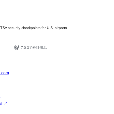
 TSA security checkpoints for U.S. airports.
7.0.3で検証済み
s.com
↗
ss
↗