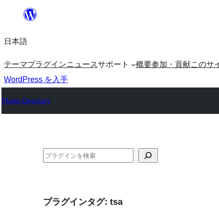
内
容
日本語
を
ス
テーマ
プラグイン
ニュース
サポート
概要
参加・貢献
このサ
キ
WordPress を入手
ッ
Plugin Directory
プ
検
索
プラグインタグ:
tsa