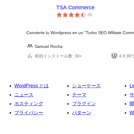
TSA Commerce
個
(5
)
の
評
価
Convierte tu Wordpress en un "Turbo SEO Affiliate Commer
Samuel Rocha
有効インストール数: 30+
4.9.
WordPress とは
ショーケース
L
ニュース
テーマ
ホスティング
プラグイン
プライバシー
パターン
W