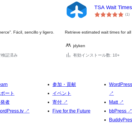
TSA Wait Times
個
(1
)
の
評
価
ce". Fácil, sencillo y ligero.
Retrieve estimated wait times for all
jdyken
30で検証済み
有効インストール数: 10+
earn
参加・貢献
WordPres
サポート
イベント
↗
開発者
寄付
↗
Matt
↗
ordPress.tv
↗
Five for the Future
bbPress
BuddyPre