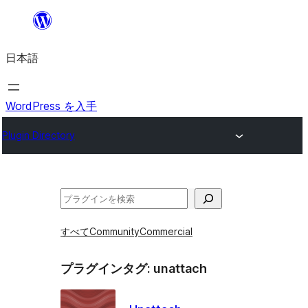
内
容
日本語
を
ス
キ
WordPress を入手
ッ
Plugin Directory
プ
検
索
すべて
Community
Commercial
プラグインタグ:
unattach