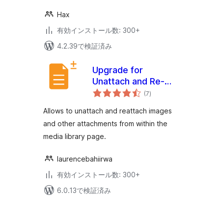
Hax
有効インストール数: 300+
4.2.39で検証済み
Upgrade for
Unattach and Re-
個
attach Media
(7
)
の
評
Attachments
価
Allows to unattach and reattach images
and other attachments from within the
media library page.
laurencebahiirwa
有効インストール数: 300+
6.0.13で検証済み