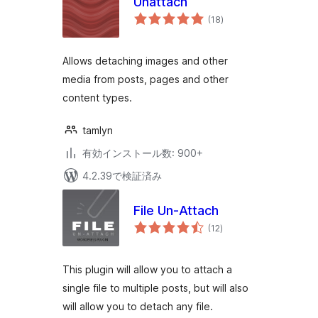
Unattach
個
(18
)
の
評
価
Allows detaching images and other
media from posts, pages and other
content types.
tamlyn
有効インストール数: 900+
4.2.39で検証済み
File Un-Attach
個
(12
)
の
評
価
This plugin will allow you to attach a
single file to multiple posts, but will also
will allow you to detach any file.