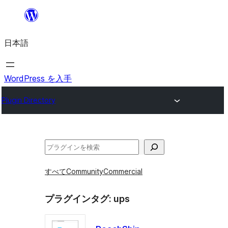
内
容
日本語
を
ス
キ
WordPress を入手
ッ
Plugin Directory
プ
検
索
すべて
Community
Commercial
プラグインタグ:
ups