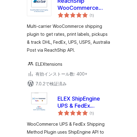
ReachShip
WooCommerce
個
Multi-Carrier &
(1
)
の
評
Conditional Shipping
価
Multi-carrier WooCommerce shipping
plugin to get rates, print labels, pickups
& track DHL, FedEx, UPS, USPS, Australia
Post via ReachShip API.
ELEXtensions
有効インストール数: 400+
7.0.2で検証済み
ELEX ShipEngine
UPS & FedEx
個
Shipping Method
(1
)
の
評
価
WooCommerce UPS & FedEx Shipping
Method Plugin uses ShipEngine API to