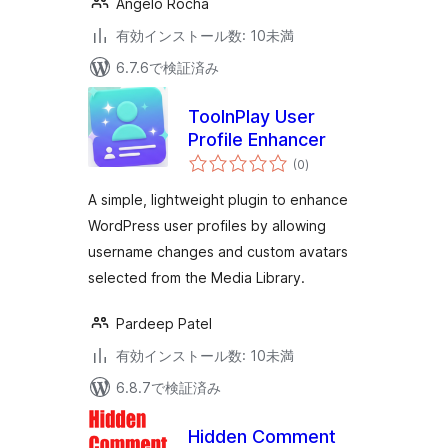
Angelo Rocha
有効インストール数: 10未満
6.7.6で検証済み
ToolnPlay User
Profile Enhancer
個
(0
)
の
評
価
A simple, lightweight plugin to enhance
WordPress user profiles by allowing
username changes and custom avatars
selected from the Media Library.
Pardeep Patel
有効インストール数: 10未満
6.8.7で検証済み
Hidden Comment