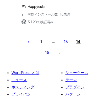
Happycula
有効インストール数: 10未満
5.1.23で検証済み
投
稿
1
13
14
…
の
15
ペ
ー
ジ
WordPress とは
ショーケース
送
ニュース
テーマ
り
ホスティング
プラグイン
プライバシー
パターン