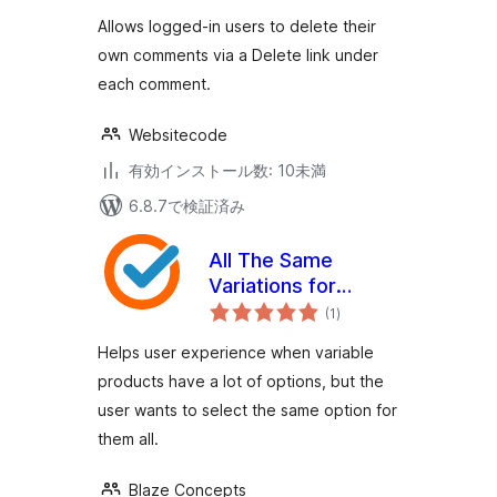
評
価
Allows logged-in users to delete their
own comments via a Delete link under
each comment.
Websitecode
有効インストール数: 10未満
6.8.7で検証済み
All The Same
Variations for
個
WooCommerce
(1
)
の
評
価
Helps user experience when variable
products have a lot of options, but the
user wants to select the same option for
them all.
Blaze Concepts