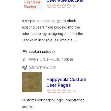
User Role Blocker
個
(0
)
の
評
価
A simple and nice plugin to block
existing users from logging into the
admin panel by assigning them to the
'Blocked' user role, as simple a …
captainhaddock
有効インストール数: 10未満
5.6.18で検証済み
Happycula Custom
User Pages
個
(0
)
の
評
価
Custom user pages: login, registration,
profile…