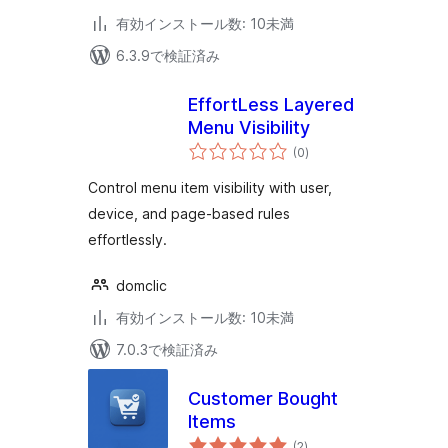
有効インストール数: 10未満
6.3.9で検証済み
EffortLess Layered
Menu Visibility
個
(0
)
の
評
価
Control menu item visibility with user,
device, and page-based rules
effortlessly.
domclic
有効インストール数: 10未満
7.0.3で検証済み
Customer Bought
Items
個
(2
)