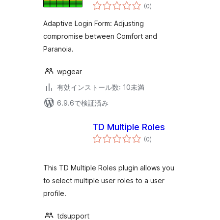
個
(0
)
の
評
価
Adaptive Login Form: Adjusting
compromise between Comfort and
Paranoia.
wpgear
有効インストール数: 10未満
6.9.6で検証済み
TD Multiple Roles
個
(0
)
の
評
価
This TD Multiple Roles plugin allows you
to select multiple user roles to a user
profile.
tdsupport