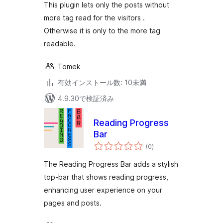
価
This plugin lets only the posts without
more tag read for the visitors .
Otherwise it is only to the more tag
readable.
Tomek
有効インストール数: 10未満
4.9.30で検証済み
Reading Progress
Bar
個
(0
)
の
評
価
The Reading Progress Bar adds a stylish
top-bar that shows reading progress,
enhancing user experience on your
pages and posts.