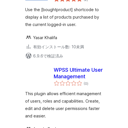
の
評
価
Use the [boughtproduct] shortcode to
display a list of products purchased by
the current logged-in user.
Yasar Khalifa
有効インストール数: 10未満
6.9.6で検証済み
WPSS Ultimate User
Management
個
(0
)
の
評
価
This plugin allows efficient management
of users, roles and capabilities. Create,
edit and delete user permissions faster
and easier.