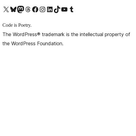
X (旧 Twitter) アカウントへ
Bluesky アカウントへ
Mastodon アカウントへ
Threads アカウントへ
Facebook ページへ
Instagram アカウントへ
LinkedIn アカウントへ
TikTok アカウントへ
YouTube チャンネルへ
Tumblr アカウントへ
Code is Poetry.
The WordPress® trademark is the intellectual property of
the WordPress Foundation.