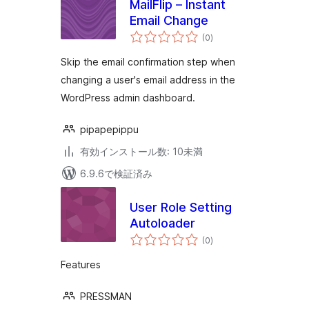
MailFlip – Instant
Email Change
個
(0
)
の
評
価
Skip the email confirmation step when
changing a user's email address in the
WordPress admin dashboard.
pipapepippu
有効インストール数: 10未満
6.9.6で検証済み
User Role Setting
Autoloader
個
(0
)
の
評
価
Features
PRESSMAN