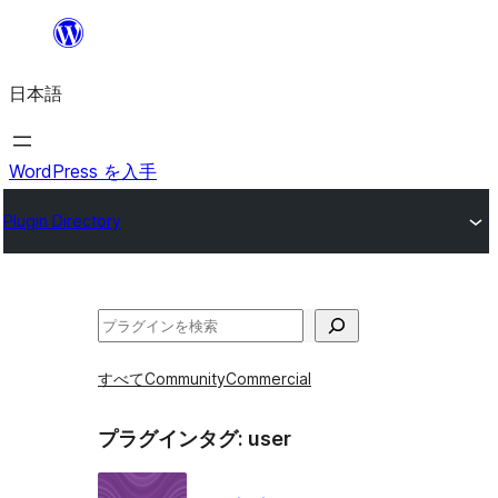
内
容
日本語
を
ス
キ
WordPress を入手
ッ
Plugin Directory
プ
検
索
すべて
Community
Commercial
プラグインタグ:
user