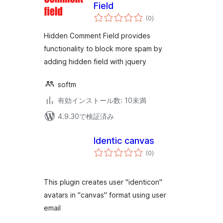
Field
個
(0
)
の
評
価
Hidden Comment Field provides
functionality to block more spam by
adding hidden field with jquery
softm
有効インストール数: 10未満
4.9.30で検証済み
Identic canvas
個
(0
)
の
評
価
This plugin creates user "identicon"
avatars in "canvas" format using user
email