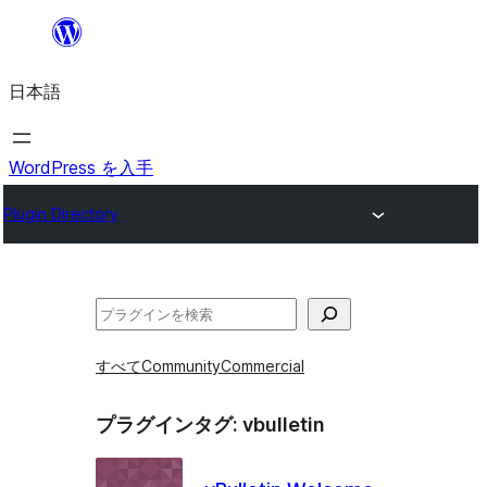
内
容
日本語
を
ス
キ
WordPress を入手
ッ
Plugin Directory
プ
検
索
すべて
Community
Commercial
プラグインタグ:
vbulletin