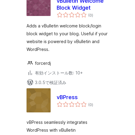
vBulletin Welcome
Block Widget
個
(0
)
の
評
価
Adds a vBulletin welcome block/login
block widget to your blog. Useful if your
website is powered by vBulletin and
WordPress.
forcerdj
有効インストール数: 10+
3.0.5で検証済み
vBPress
個
(0
)
の
評
価
vBPress seamlessly integrates
WordPress with vBulletin