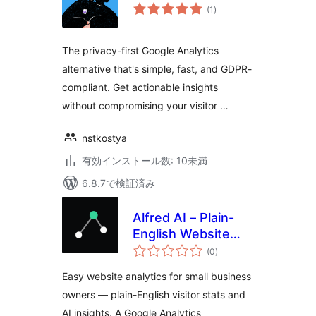
個
(1
)
の
評
価
The privacy-first Google Analytics
alternative that's simple, fast, and GDPR-
compliant. Get actionable insights
without compromising your visitor …
nstkostya
有効インストール数: 10未満
6.8.7で検証済み
Alfred AI – Plain-
English Website
個
Analytics for Small
(0
)
の
評
Business
価
Easy website analytics for small business
owners — plain-English visitor stats and
AI insights. A Google Analytics