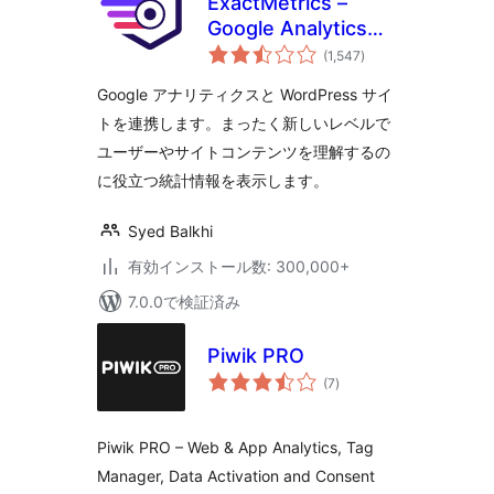
ExactMetrics –
Google Analytics
個
Dashboard for
(1,547
)
の
評
WordPress (サイト
価
Google アナリティクスと WordPress サイ
統計プラグイン)
トを連携します。まったく新しいレベルで
ユーザーやサイトコンテンツを理解するの
に役立つ統計情報を表示します。
Syed Balkhi
有効インストール数: 300,000+
7.0.0で検証済み
Piwik PRO
個
(7
)
の
評
価
Piwik PRO – Web & App Analytics, Tag
Manager, Data Activation and Consent