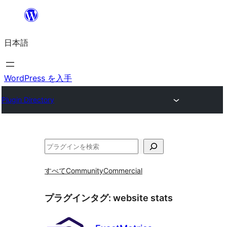
内
容
日本語
を
ス
キ
WordPress を入手
ッ
Plugin Directory
プ
検
索
すべて
Community
Commercial
プラグインタグ:
website stats