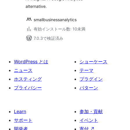
alternative.
smallbusinessanalytics
有効インストール数: 10未満
7.0.3で検証済み
WordPress とは
ショーケース
ニュース
テーマ
ホスティング
プラグイン
プライバシー
パターン
Learn
参加・貢献
サポート
イベント
開発者
寄付
↗