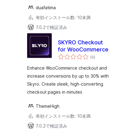
duafatima
有効インストール数: 10未満
7.0.2で検証済み
SKYRO Checkout
for WooCommerce
個
(0
)
の
評
価
Enhance WooCommerce checkout and
increase conversions by up to 30% with
Skyro. Create sleek, high-converting
checkout pages in minutes
ThemeHigh
有効インストール数: 10未満
7.0.2で検証済み