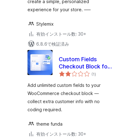
create a simple, personalized
experience for your store. —–
Stylemix
有効インストール数: 30+
6.8.6で検証済み
Custom Fields
Checkout Block for
個
WooCommerce
(1
)
の
評
価
Add unlimited custom fields to your
WooCommerce checkout block —
collect extra customer info with no
coding required.
theme funda
有効インストール数: 30+