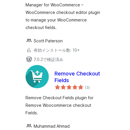
Manager for WooCommerce –
WooCommerce checkout editor plugin
to manage your WooCommerce
checkout fields.
Scott Paterson
有効インストール数: 10+
7.0.2で検証済み
Remove Checkout
Fields
個
(3
)
の
評
価
Remove Checkout Fields plugin for
Remove Woocommerce checkout
Fields.
Muhammad Ahmad