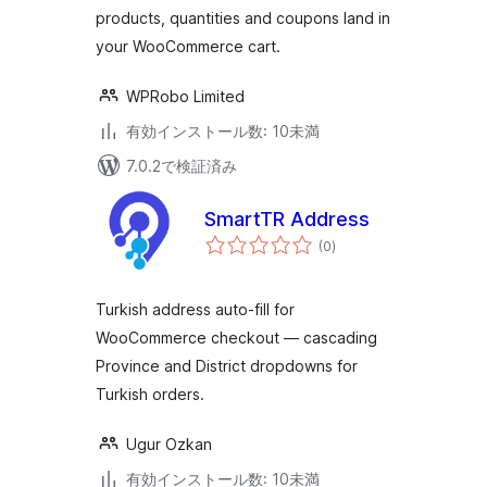
products, quantities and coupons land in
your WooCommerce cart.
WPRobo Limited
有効インストール数: 10未満
7.0.2で検証済み
SmartTR Address
個
(0
)
の
評
価
Turkish address auto-fill for
WooCommerce checkout — cascading
Province and District dropdowns for
Turkish orders.
Ugur Ozkan
有効インストール数: 10未満