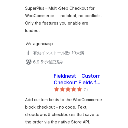
評
価
SuperPlus – Multi-Step Checkout for
WooCommerce — no bloat, no conflicts.
Only the features you enable are
loaded.
agenciasp
有効インストール数: 10未満
6.9.5で検証済み
Fieldnest – Custom
Checkout Fields for
個
WooCommerce
(1
)
の
評
(Store API)
価
Add custom fields to the WooCommerce
block checkout – no code. Text,
dropdowns & checkboxes that save to
the order via the native Store API.