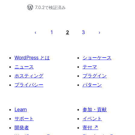
7.0.2で検証済み
投
稿
1
2
3
の
ペ
ー
WordPress とは
ショーケース
ジ
ニュース
テーマ
送
ホスティング
プラグイン
り
プライバシー
パターン
Learn
参加・貢献
サポート
イベント
開発者
寄付
↗