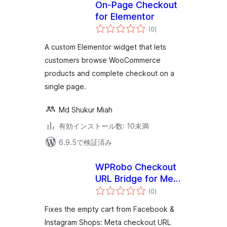
On-Page Checkout
for Elementor
個
(0
)
の
評
価
A custom Elementor widget that lets
customers browse WooCommerce
products and complete checkout on a
single page.
Md Shukur Miah
有効インストール数: 10未満
6.9.5で検証済み
WPRobo Checkout
URL Bridge for Meta
個
Shops
(0
)
の
評
価
Fixes the empty cart from Facebook &
Instagram Shops: Meta checkout URL