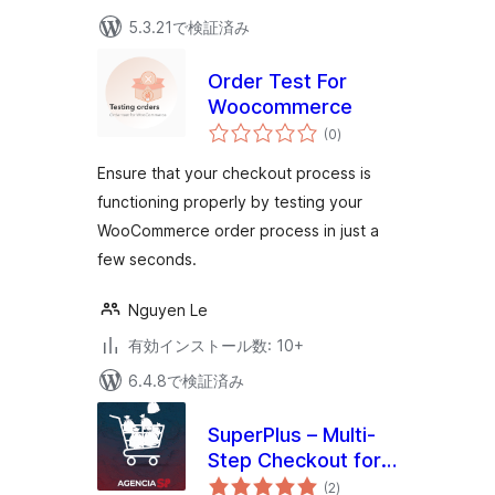
5.3.21で検証済み
Order Test For
Woocommerce
個
(0
)
の
評
価
Ensure that your checkout process is
functioning properly by testing your
WooCommerce order process in just a
few seconds.
Nguyen Le
有効インストール数: 10+
6.4.8で検証済み
SuperPlus – Multi-
Step Checkout for
個
WooCommerce
(2
)
の