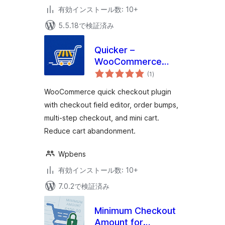
有効インストール数: 10+
5.5.18で検証済み
Quicker –
WooCommerce
個
Quick Checkout,
(1
)
の
評
Checkout Field
価
WooCommerce quick checkout plugin
Editor & Order
with checkout field editor, order bumps,
Bumps
multi-step checkout, and mini cart.
Reduce cart abandonment.
Wpbens
有効インストール数: 10+
7.0.2で検証済み
Minimum Checkout
Amount for