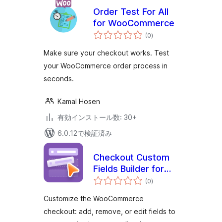
Order Test For All
for WooCommerce
個
(0
)
の
評
価
Make sure your checkout works. Test
your WooCommerce order process in
seconds.
Kamal Hosen
有効インストール数: 30+
6.0.12で検証済み
Checkout Custom
Fields Builder for
個
WooCommerce
(0
)
の
評
価
Customize the WooCommerce
checkout: add, remove, or edit fields to