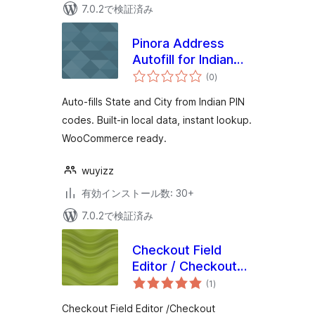
7.0.2で検証済み
Pinora Address
Autofill for Indian
個
PIN Codes
(0
)
の
評
価
Auto-fills State and City from Indian PIN
codes. Built-in local data, instant lookup.
WooCommerce ready.
wuyizz
有効インストール数: 30+
7.0.2で検証済み
Checkout Field
Editor / Checkout
個
Manager for
(1
)
の
評
WooCommerce
価
Checkout Field Editor /Checkout