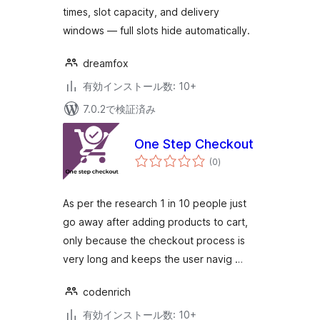
times, slot capacity, and delivery
windows — full slots hide automatically.
dreamfox
有効インストール数: 10+
7.0.2で検証済み
One Step Checkout
個
(0
)
の
評
価
As per the research 1 in 10 people just
go away after adding products to cart,
only because the checkout process is
very long and keeps the user navig …
codenrich
有効インストール数: 10+