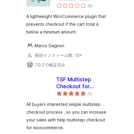
個
WooCommerce
(0
)
の
評
価
A lightweight WooCommerce plugin that
prevents checkout if the cart total is
below a minimum amount.
Marco Gagnon
有効インストール数: 10+
7.0.2で検証済み
TSF Multistep
Checkout for
個
WooCommerce
(1
)
の
評
価
All buyers interested simple multistep
checkout process , so you can increase
your sales with help multistep checkout
for woocommerce.