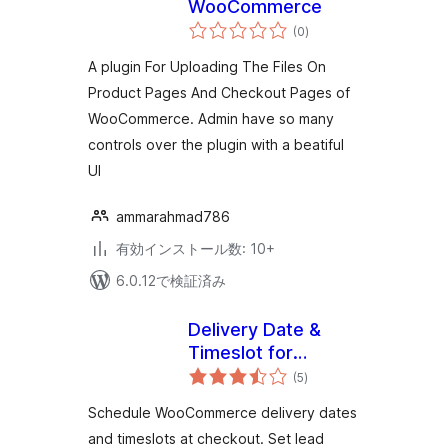
WooCommerce
個
(0
)
の
評
価
A plugin For Uploading The Files On
Product Pages And Checkout Pages of
WooCommerce. Admin have so many
controls over the plugin with a beatiful
UI
ammarahmad786
有効インストール数: 10+
6.0.12で検証済み
Delivery Date &
Timeslot for
個
WooCommerce
(5
)
の
評
価
Schedule WooCommerce delivery dates
and timeslots at checkout. Set lead