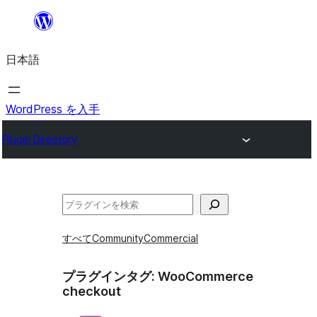
内
容
日本語
を
ス
キ
WordPress を入手
ッ
Plugin Directory
プ
検
索
すべて
Community
Commercial
プラグインタグ:
WooCommerce
checkout