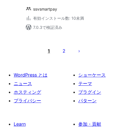
ssvsmartpay
有効インストール数: 10未満
7.0.3で検証済み
投
稿
1
2
の
ペ
ー
WordPress とは
ショーケース
ジ
ニュース
テーマ
送
ホスティング
プラグイン
り
プライバシー
パターン
Learn
参加・貢献