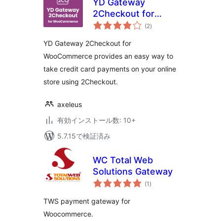
YD Gateway
2Checkout for
個
WooCommerce
(2
)
の
評
価
YD Gateway 2Checkout for
WooCommerce provides an easy way to
take credit card payments on your online
store using 2Checkout.
axeleus
有効インストール数: 10+
5.7.15で検証済み
WC Total Web
Solutions Gateway
個
(1
)
の
評
価
TWS payment gateway for
Woocommerce.