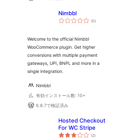
Nimbbl
個
(0
)
の
評
価
Welcome to the official Nimbbl
WooCommerce plugin. Get higher
conversions with multiple payment
gateways, UPI, BNPL and more in a
single integration.
Nimbbl
有効インストール数: 10+
6.8.7で検証済み
Hosted Checkout
For WC Stripe
個
(2
)
の