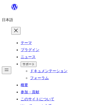
内
容
日本語
を
ス
キ
ッ
テーマ
プ
プラグイン
ニュース
サポート
ドキュメンテーション
フォーラム
概要
参加・貢献
このサイトについて