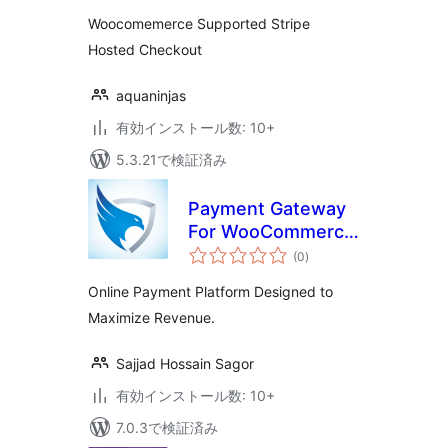
評
価
Woocomemerce Supported Stripe
Hosted Checkout
aquaninjas
有効インストール数: 10+
5.3.21で検証済み
Payment Gateway
For WooCommerce
個
– SecurionPay
(0
)
の
評
価
Online Payment Platform Designed to
Maximize Revenue.
Sajjad Hossain Sagor
有効インストール数: 10+
7.0.3で検証済み