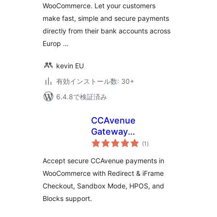
WooCommerce. Let your customers
make fast, simple and secure payments
directly from their bank accounts across
Europ …
kevin EU
有効インストール数: 30+
6.4.8で検証済み
CCAvenue
Gateway
個
Integration for
(1
)
の
評
WooCommerce
価
Accept secure CCAvenue payments in
WooCommerce with Redirect & iFrame
Checkout, Sandbox Mode, HPOS, and
Blocks support.