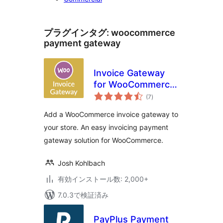
プラグインタグ:
woocommerce
payment gateway
Invoice Gateway
for WooCommerce
個
– Invoice Payment
(7
)
の
評
Gateway
価
Add a WooCommerce invoice gateway to
your store. An easy invoicing payment
gateway solution for WooCommerce.
Josh Kohlbach
有効インストール数: 2,000+
7.0.3で検証済み
PayPlus Payment