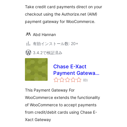
評
Gateway
価
Take credit card payments direct on your
checkout using the Authorize.net (AIM)
payment gateway for WooCommerce.
Abd Hannan
有効インストール数: 20+
3.4.2で検証済み
Chase E-Xact
Payment Gateway
個
For WooCommerce
(0
)
の
評
価
This Payment Gateway For
WooCommerce extends the functionality
of WooCommerce to accept payments
from credit/debit cards using Chase E-
Xact Gateway