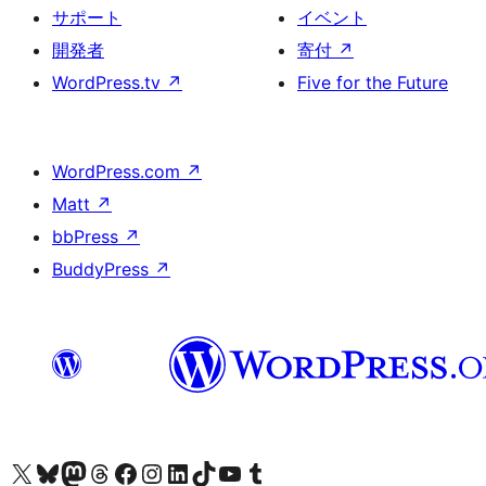
サポート
イベント
開発者
寄付
↗
WordPress.tv
↗
Five for the Future
WordPress.com
↗
Matt
↗
bbPress
↗
BuddyPress
↗
X (旧 Twitter) アカウントへ
Bluesky アカウントへ
Mastodon アカウントへ
Threads アカウントへ
Facebook ページへ
Instagram アカウントへ
LinkedIn アカウントへ
TikTok アカウントへ
YouTube チャンネルへ
Tumblr アカウントへ