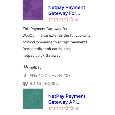
Netpay Payment
Gateway For
個
WooCommerce
(0
)
の
評
価
This Payment Gateway For
WooCommerce extends the functionality
of WooCommerce to accept payments
from credit/debit cards using
netpay.co.uk Gateway
netpay
有効インストール数: 10+
4.4.34で検証済み
NetPay Payment
Gateway API
個
Module For
(0
)
の
評
WooCommerce