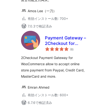
Amos Lee（一刀）
有効インストール数: 700+
7.0.3で検証済み
Payment Gateway –
2Checkout for
個
WooCommerce
(8
)
の
評
価
2Checkout Payment Gateway for
WooCommerce allow to accept online
store payment from Paypal, Credit Card,
MasterCard and more.
Emran Ahmed
有効インストール数: 600+
6.7.6で検証済み