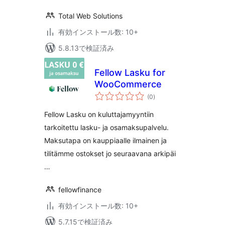
Total Web Solutions
有効インストール数: 10+
5.8.13で検証済み
Fellow Lasku for
WooCommerce
個
(0
)
の
評
価
Fellow Lasku on kuluttajamyyntiin
tarkoitettu lasku- ja osamaksupalvelu.
Maksutapa on kauppiaalle ilmainen ja
tilitämme ostokset jo seuraavana arkipäi
…
fellowfinance
有効インストール数: 10+
5.7.15で検証済み