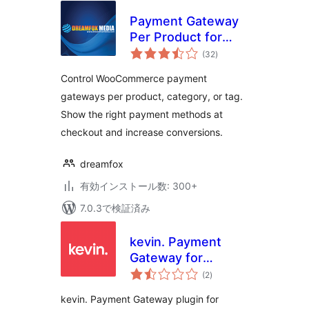
Payment Gateway
Per Product for
個
WooCommerce
(32
)
の
評
価
Control WooCommerce payment
gateways per product, category, or tag.
Show the right payment methods at
checkout and increase conversions.
dreamfox
有効インストール数: 300+
7.0.3で検証済み
kevin. Payment
Gateway for
個
WooCommerce
(2
)
の
評
価
kevin. Payment Gateway plugin for