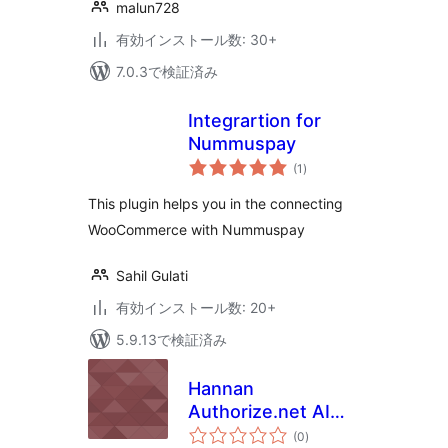
malun728
有効インストール数: 30+
7.0.3で検証済み
Integrartion for
Nummuspay
個
(1
)
の
評
価
This plugin helps you in the connecting
WooCommerce with Nummuspay
Sahil Gulati
有効インストール数: 20+
5.9.13で検証済み
Hannan
Authorize.net AIM –
個
WooCommerce
(0
)
の