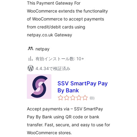
価
This Payment Gateway For
WooCommerce extends the functionality
of WooCommerce to accept payments
from credit/debit cards using
netpay.co.uk Gateway
netpay
有効インストール数: 10+
4.4.34で検証済み
SSV SmartPay Pay
By Bank
個
(0
)
の
評
価
Accept payments via – SSV SmartPay
Pay By Bank using QR code or bank
transfer. Fast, secure, and easy to use for
WooCommerce stores.