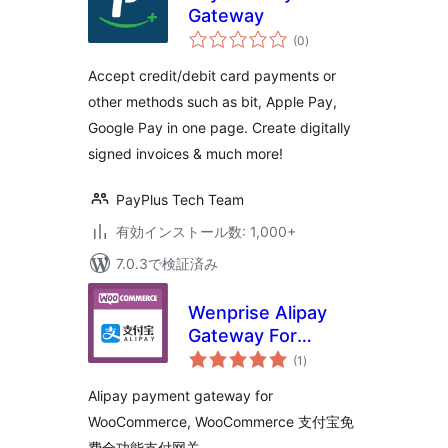
Gateway
個
(0
)
の
評
価
Accept credit/debit card payments or
other methods such as bit, Apple Pay,
Google Pay in one page. Create digitally
signed invoices & much more!
PayPlus Tech Team
有効インストール数: 1,000+
7.0.3で検証済み
Wenprise Alipay
Gateway For
個
WooCommerce
(1
)
の
評
価
Alipay payment gateway for
WooCommerce, WooCommerce 支付宝免
费全功能支付网关。