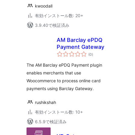
kwoodall
有効インストール数: 20+
3.9.40で検証済み
AM Barclay ePDQ
Payment Gateway
個
(0
)
の
評
価
The AM Barclay ePDQ Payment plugin
enables merchants that use
Woocommerce to process online card
payments using Barclay Gateway.
rushikshah
有効インストール数: 10+
6.5.9で検証済み