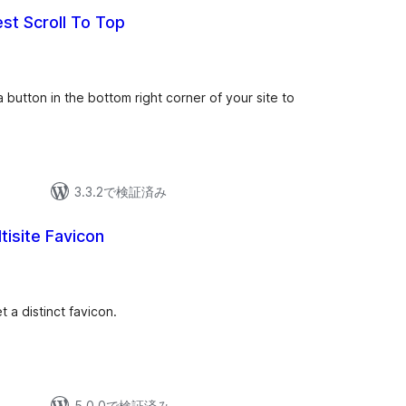
est Scroll To Top
 button in the bottom right corner of your site to
3.3.2で検証済み
tisite Favicon
t a distinct favicon.
5.0.0で検証済み