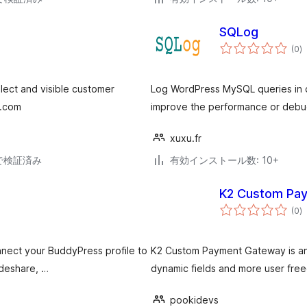
SQLog
個
(0
)
の
評
価
llect and visible customer
Log WordPress MySQL queries in cs
t.com
improve the performance or debu
xuxu.fr
19で検証済み
有効インストール数: 10+
K2 Custom Pa
個
(0
)
の
評
価
nnect your BuddyPress profile to
K2 Custom Payment Gateway is 
lideshare, …
dynamic fields and more user fre
pookidevs