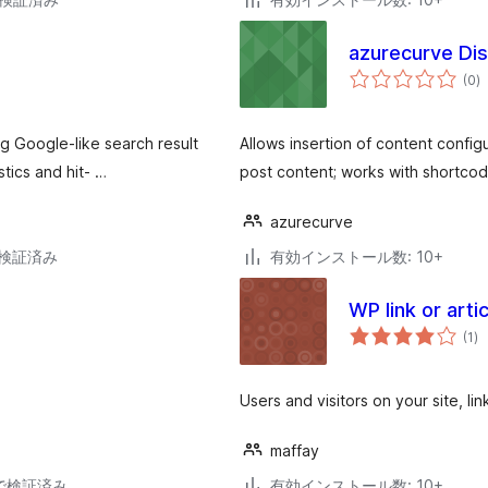
azurecurve Dis
個
(0
)
の
評
価
g Google-like search result
Allows insertion of content confi
stics and hit- …
post content; works with shortco
azurecurve
2で検証済み
有効インストール数: 10+
WP link or arti
個
(1
)
の
評
価
Users and visitors on your site, lin
maffay
24で検証済み
有効インストール数: 10+