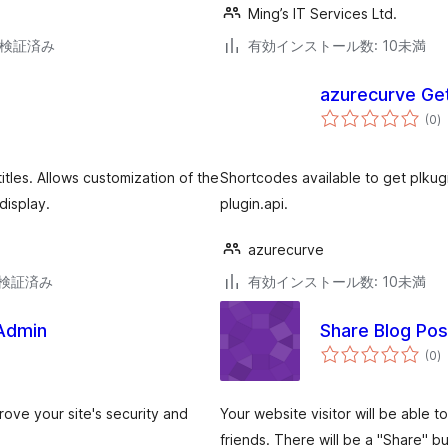
Ming’s IT Services Ltd.
5で検証済み
有効インストール数: 10未満
azurecurve Get
個
(0
)
の
評
価
tles. Allows customization of the
Shortcodes available to get plkug
display.
plugin.api.
azurecurve
5で検証済み
有効インストール数: 10未満
 Admin
Share Blog Pos
個
(0
)
の
評
価
rove your site's security and
Your website visitor will be able 
friends. There will be a "Share" b