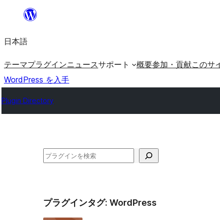
内
容
日本語
を
ス
テーマ
プラグイン
ニュース
サポート
概要
参加・貢献
このサ
キ
WordPress を入手
ッ
Plugin Directory
プ
検
索
プラグインタグ:
WordPress