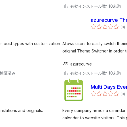
有効インストール数: 10未満
azurecurve Th
個
(0
)
の
評
価
om post types with customization
Allows users to easily switch them
original Theme Switcher in order t
azurecurve
5で検証済み
有効インストール数: 10未満
Multi Days Eve
個
(0
)
の
評
価
slations and originals.
Every company needs a calendar o
calendar to website visitors. This 