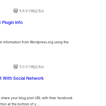
6.8.6で検証済み
 Plugin Info
in information from Wordpress.org using the
5.0.0で検証済み
t With Social Network
to share your blog post URL with their facebook
utton at the bottom of y …