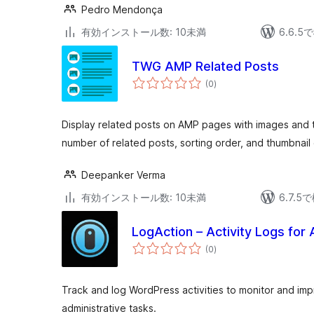
Pedro Mendonça
有効インストール数: 10未満
6.6.
TWG AMP Related Posts
個
(0
)
の
評
価
Display related posts on AMP pages with images and ti
number of related posts, sorting order, and thumbnail 
Deepanker Verma
有効インストール数: 10未満
6.7.
LogAction – Activity Logs for
個
(0
)
の
評
価
Track and log WordPress activities to monitor and imp
administrative tasks.