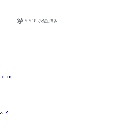
5.5.18で検証済み
s.com
↗
ss
↗