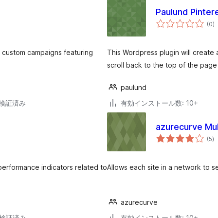
Paulund Pinter
個
(0
)
の
評
価
nd custom campaigns featuring
This Wordpress plugin will create a
scroll back to the top of the page
paulund
5で検証済み
有効インストール数: 10+
azurecurve Mul
個
(5
)
の
評
価
 performance indicators related to
Allows each site in a network to se
azurecurve
8で検証済み
有効インストール数: 10+