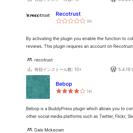
Recotrust
個
(0
)
の
評
価
By activating the plugin you enable the function to co
reviews. This plugin requires an account on Recotrus
recotrust
有効インストール数: 10+
5.4.
Bebop
個
(4
)
の
評
価
Bebop is a BuddyPress plugin which allows you to co
other social media platforms such as Twitter, Flickr, S
Dale Mckeown