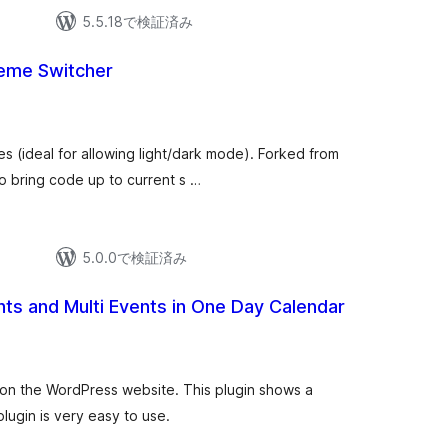
5.5.18で検証済み
eme Switcher
es (ideal for allowing light/dark mode). Forked from
o bring code up to current s …
5.0.0で検証済み
nts and Multi Events in One Day Calendar
n the WordPress website. This plugin shows a
plugin is very easy to use.