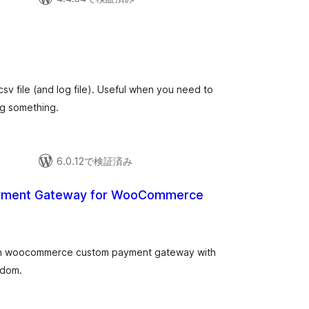
v file (and log file). Useful when you need to
g something.
6.0.12で検証済み
yment Gateway for WooCommerce
an woocommerce custom payment gateway with
edom.