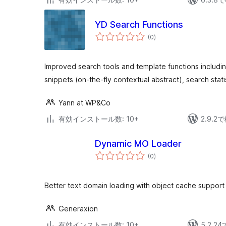
YD Search Functions
個
(0
)
の
評
価
Improved search tools and template functions includin
snippets (on-the-fly contextual abstract), search stati
Yann at WP&Co
有効インストール数: 10+
2.9.
Dynamic MO Loader
個
(0
)
の
評
価
Better text domain loading with object cache support
Generaxion
有効インストール数: 10+
5.2.