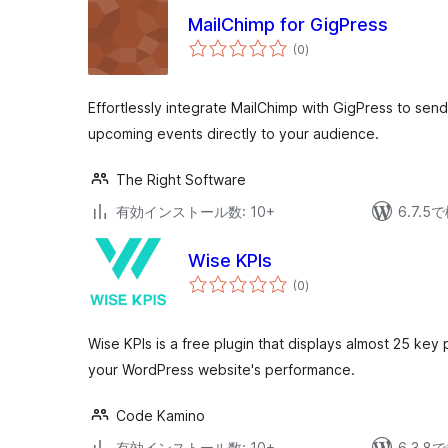
MailChimp for GigPress
個
(0
)
の
評
価
Effortlessly integrate MailChimp with GigPress to se
upcoming events directly to your audience.
The Right Software
有効インストール数: 10+
6.7.
Wise KPIs
個
(0
)
の
評
価
Wise KPIs is a free plugin that displays almost 25 key
your WordPress website's performance.
Code Kamino
有効インストール数: 10+
6.3.