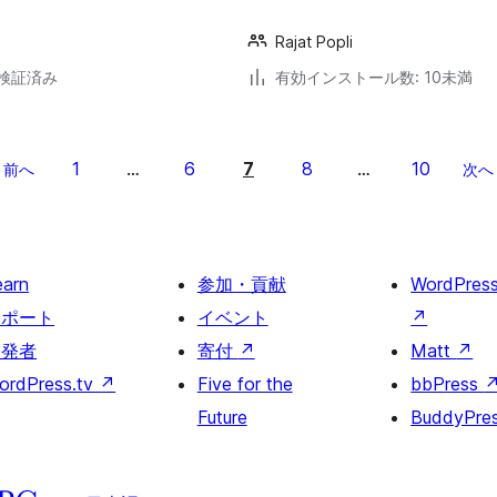
Rajat Popli
2で検証済み
有効インストール数: 10未満
1
6
7
8
10
前へ
…
…
次へ
earn
参加・貢献
WordPres
サポート
イベント
↗
開発者
寄付
↗
Matt
↗
ordPress.tv
↗
Five for the
bbPress
Future
BuddyPre