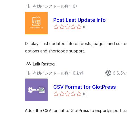
有効インストール数: 10+
Post Last Update Info
個
(0
)
の
評
価
Displays last updated info on posts, pages, and cust
options and shortcode support.
Lalit Rastogi
有効インストール数: 10未満
6.6.
CSV Format for GlotPress
個
(0
)
の
評
価
Adds the CSV format to GlotPress to export/import tran