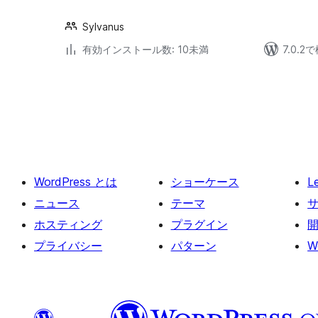
Sylvanus
有効インストール数: 10未満
7.0.
投
稿
の
ペ
ー
WordPress とは
ショーケース
L
ジ
送
ニュース
テーマ
り
ホスティング
プラグイン
プライバシー
パターン
W