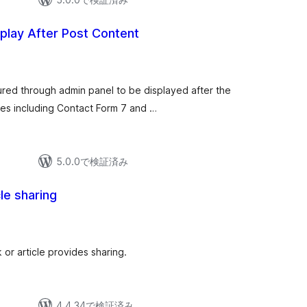
play After Post Content
gured through admin panel to be displayed after the
des including Contact Form 7 and …
5.0.0で検証済み
cle sharing
k or article provides sharing.
4.4.34で検証済み