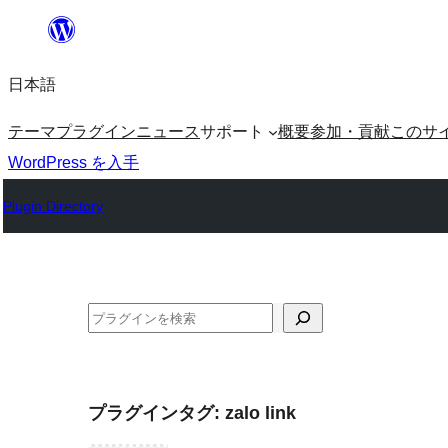
内
容
日本語
を
ス
テーマ
プラグイン
ニュース
サポート
概要
参加・貢献
このサ
キ
WordPress を入手
ッ
Plugin Directory
プ
検
索
プラグインタグ:
zalo link