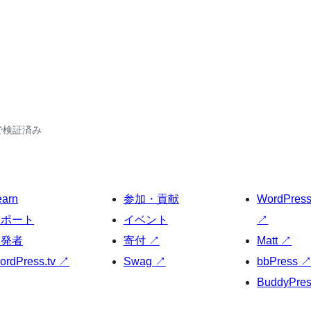
19で検証済み
earn
参加・貢献
WordPres
サポート
イベント
↗
開発者
寄付
↗
Matt
↗
ordPress.tv
↗
Swag
↗
bbPress
BuddyPre