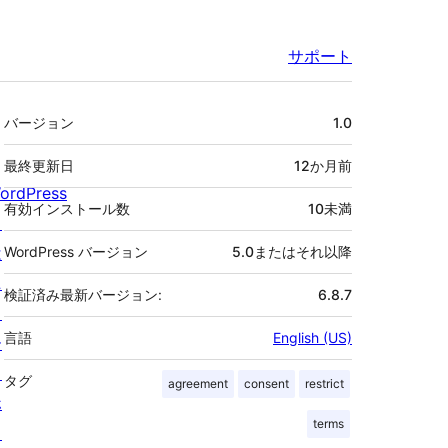
サポート
メ
バージョン
1.0
タ
最終更新日
12か月
前
ordPress
有効インストール数
10未満
と
は
WordPress バージョン
5.0またはそれ以降
ニ
検証済み最新バージョン:
6.8.7
ュ
言語
English (US)
ー
ス
タグ
agreement
consent
restrict
ホ
terms
ス