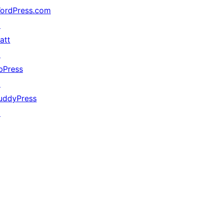
ordPress.com
↗
att
↗
bPress
↗
uddyPress
↗