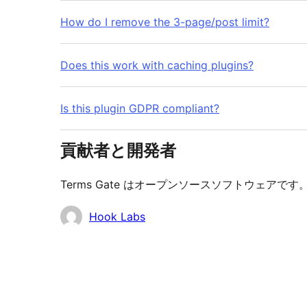
How do I remove the 3-page/post limit?
Does this work with caching plugins?
Is this plugin GDPR compliant?
貢献者と開発者
Terms Gate はオープンソースソフトウェア
貢
Hook Labs
献
者