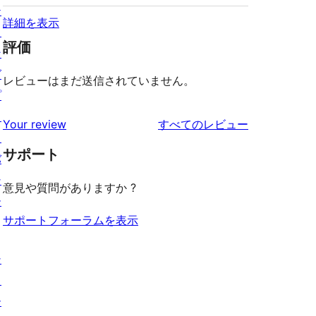
テ
詳細を表示
ィ
評価
ン
グ
レビューはまだ送信されていません。
プ
ラ
を
Your review
すべてのレビュー
イ
見
サポート
バ
る
シ
意見や質問がありますか ?
ー
サポートフォーラムを表示
シ
ョ
ー