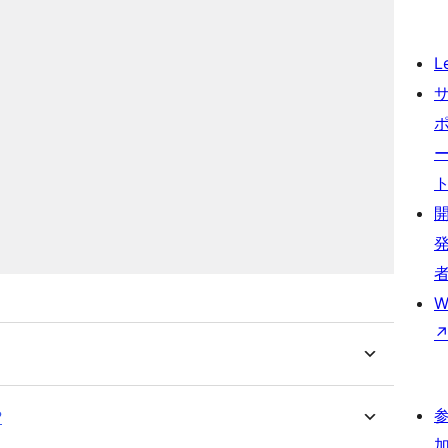
L
W
?