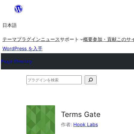
内
容
日本語
を
ス
テーマ
プラグイン
ニュース
サポート
概要
参加・貢献
このサ
キ
WordPress を入手
ッ
Plugin Directory
プ
プ
ラ
グ
イ
Terms Gate
ン
を
作者:
Hook Labs
検