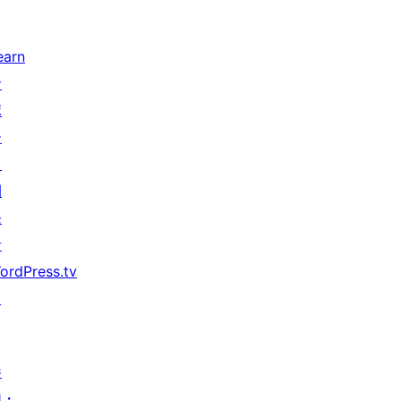
earn
サ
ポ
ー
ト
開
発
者
ordPress.tv
↗
参
加・