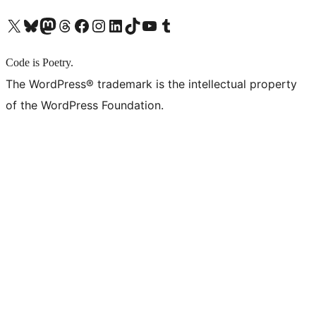
X (旧 Twitter) アカウントへ
Bluesky アカウントへ
Mastodon アカウントへ
Threads アカウントへ
Facebook ページへ
Instagram アカウントへ
LinkedIn アカウントへ
TikTok アカウントへ
YouTube チャンネルへ
Tumblr アカウントへ
Code is Poetry.
The WordPress® trademark is the intellectual property
of the WordPress Foundation.