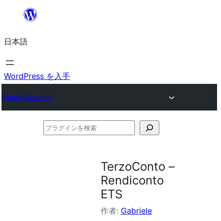
内
容
日本語
を
ス
キ
WordPress を入手
ッ
Plugin Directory
プ
プ
ラ
グ
TerzoConto –
イ
Rendiconto
ン
ETS
を
作者:
Gabriele
検