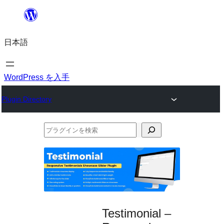
内
容
日本語
を
ス
キ
WordPress を入手
ッ
Plugin Directory
プ
プ
ラ
グ
イ
ン
を
Testimonial –
検