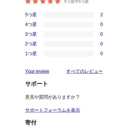
5つ星中
5
つ星
5つ星
2
2
4つ星
0
5-
0
3つ星
0
星
4-
0
2つ星
0
レ
星
3-
0
ビ
1つ星
0
レ
星
2-
0
ュ
ビ
レ
星
1-
ー
を
ュ
Your review
すべてのレビュー
ビ
レ
星
見
ー
ュ
ビ
サポート
レ
る
ー
ュ
ビ
意見や質問がありますか ?
ー
ュ
ー
サポートフォーラムを表示
寄付