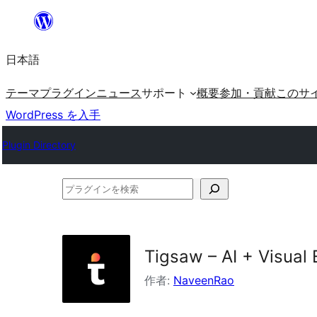
内
容
日本語
を
ス
テーマ
プラグイン
ニュース
サポート
概要
参加・貢献
このサ
キ
WordPress を入手
ッ
Plugin Directory
プ
プ
ラ
グ
イ
Tigsaw – AI + Visual 
ン
作者:
NaveenRao
を
検