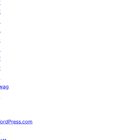
貢
献
イ
ベ
ン
ト
寄
付
↗
wag
↗
ordPress.com
↗