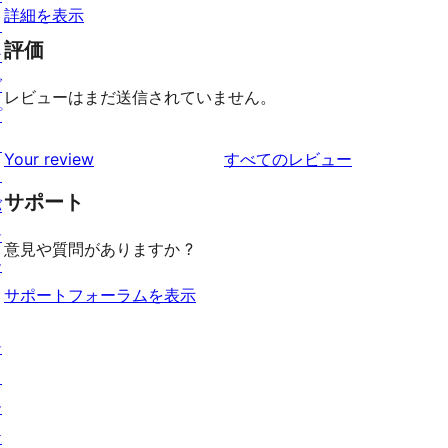
詳細を表示
ィ
評価
ン
グ
レビューはまだ送信されていません。
プ
ラ
を
Your review
すべてのレビュー
イ
見
サポート
バ
る
シ
意見や質問がありますか ?
ー
サポートフォーラムを表示
シ
ョ
ー
ケ