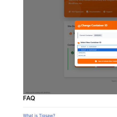
FAQ
What is Tigsaw?