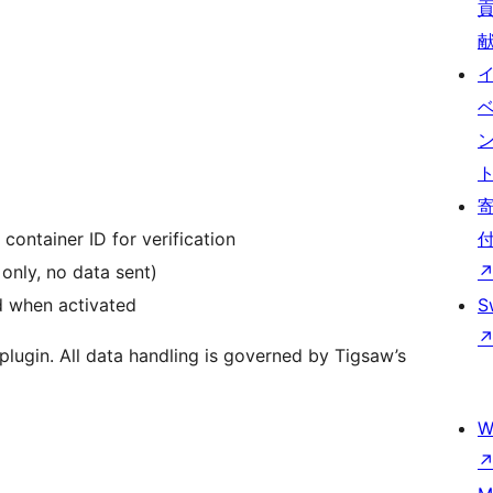
ontainer ID for verification
only, no data sent)
d when activated
S
 plugin. All data handling is governed by Tigsaw’s
W