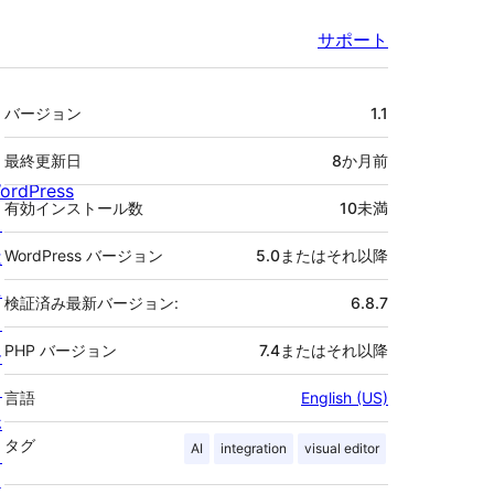
サポート
メ
バージョン
1.1
タ
最終更新日
8か月
前
ordPress
有効インストール数
10未満
と
は
WordPress バージョン
5.0またはそれ以降
ニ
検証済み最新バージョン:
6.8.7
ュ
PHP バージョン
7.4またはそれ以降
ー
ス
言語
English (US)
ホ
タグ
AI
integration
visual editor
ス
テ