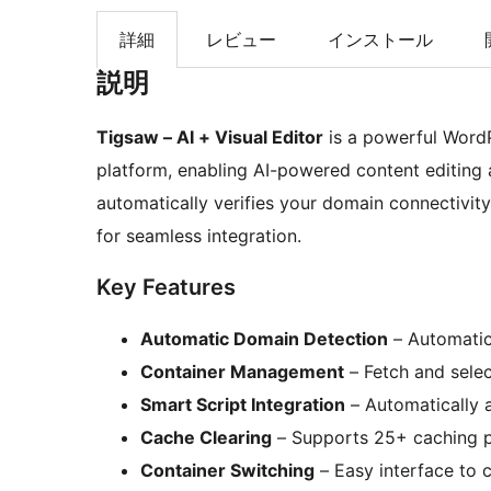
索
詳細
レビュー
インストール
説明
Tigsaw – AI + Visual Editor
is a powerful WordP
platform, enabling AI-powered content editing a
automatically verifies your domain connectivity 
for seamless integration.
Key Features
Automatic Domain Detection
– Automatic
Container Management
– Fetch and selec
Smart Script Integration
– Automatically a
Cache Clearing
– Supports 25+ caching pl
Container Switching
– Easy interface to 