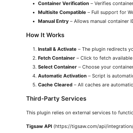
Container Verification
– Verifies containe
Multisite Compatible
– Full support for Wo
Manual Entry
– Allows manual container I
How It Works
Install & Activate
– The plugin redirects yo
Fetch Container
– Click to fetch availabl
Select Container
– Choose your containe
Automatic Activation
– Script is automat
Cache Cleared
– All caches are automatica
Third-Party Services
This plugin relies on external services to functi
Tigsaw API
(https://tigsaw.com/api/integration