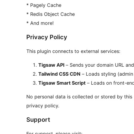
* Pagely Cache
* Redis Object Cache
* And more!
Privacy Policy
This plugin connects to external services:
Tigsaw API
– Sends your domain URL and c
Tailwind CSS CDN
– Loads styling (admin 
Tigsaw Smart Script
– Loads on front-en
No personal data is collected or stored by this
privacy policy.
Support
For support, please visit: