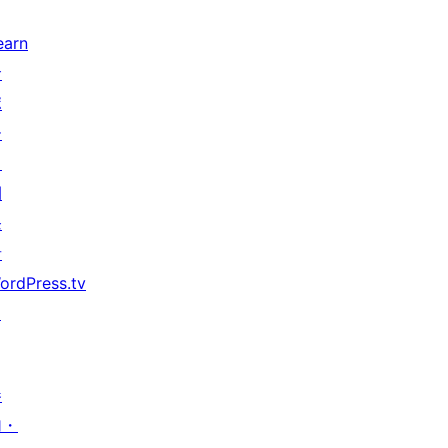
earn
サ
ポ
ー
ト
開
発
者
ordPress.tv
↗
参
加・