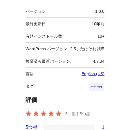
メ
バージョン
1.0.0
タ
最終更新日
10年
前
有効インストール数
10+
WordPress バージョン
2.5またはそれ以降
検証済み最新バージョン:
4.7.34
言語
English (US)
タグ
referrer
評価
5つ星中
5
つ星
5つ星
1