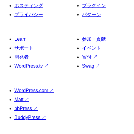
ホスティング
プラグイン
プライバシー
パターン
Learn
参加・貢献
サポート
イベント
開発者
寄付
↗
WordPress.tv
↗
Swag
↗
WordPress.com
↗
Matt
↗
bbPress
↗
BuddyPress
↗