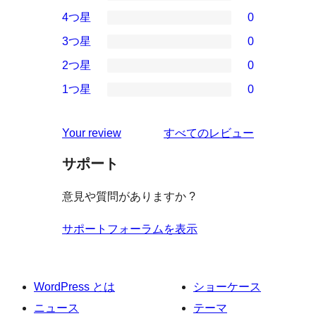
1
4つ星
0
5-
0
3つ星
0
星
4-
0
2つ星
0
レ
星
3-
0
ビ
1つ星
0
レ
星
2-
0
ュ
ビ
レ
星
1-
ー
を
ュ
Your review
すべてのレビュー
ビ
レ
星
見
ー
ュ
ビ
サポート
レ
る
ー
ュ
ビ
意見や質問がありますか ?
ー
ュ
ー
サポートフォーラムを表示
WordPress とは
ショーケース
ニュース
テーマ