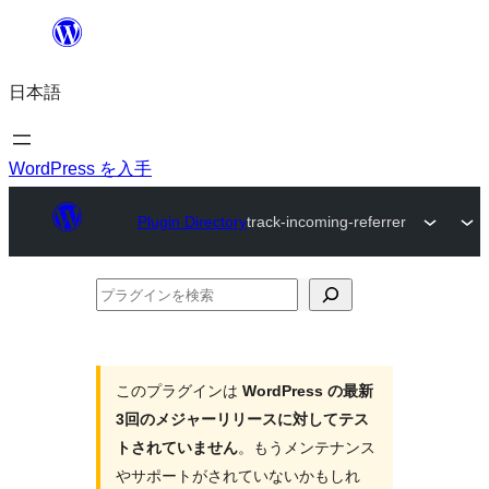
内
容
日本語
を
ス
キ
WordPress を入手
ッ
Plugin Directory
track-incoming-referrer
プ
プ
ラ
グ
イ
このプラグインは
WordPress の最新
3回のメジャーリリースに対してテス
ン
トされていません
。もうメンテナンス
を
やサポートがされていないかもしれ