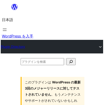
内
容
日本語
を
ス
キ
WordPress を入手
ッ
Plugin Directory
プ
プ
ラ
グ
イ
このプラグインは
WordPress の最新
3回のメジャーリリースに対してテス
ン
トされていません
。もうメンテナンス
を
やサポートがされていないかもしれ
検