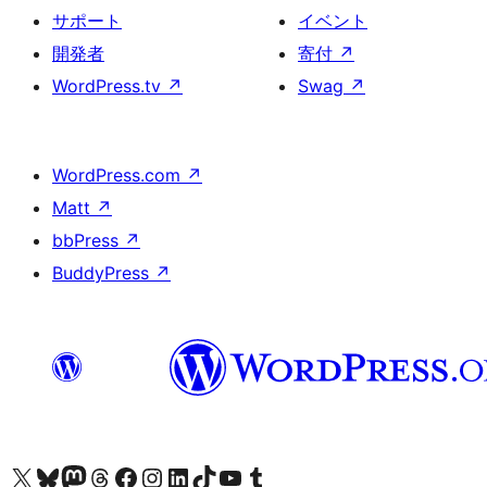
サポート
イベント
開発者
寄付
↗
WordPress.tv
↗
Swag
↗
WordPress.com
↗
Matt
↗
bbPress
↗
BuddyPress
↗
X (旧 Twitter) アカウントへ
Bluesky アカウントへ
Mastodon アカウントへ
Threads アカウントへ
Facebook ページへ
Instagram アカウントへ
LinkedIn アカウントへ
TikTok アカウントへ
YouTube チャンネルへ
Tumblr アカウントへ