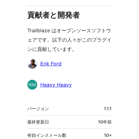
貢献者と開発者
Trailblaze はオープンソースソフトウ
ェアです。以下の人々がこのプラグイ
ンに貢献しています。
貢
Erik Ford
献
者
Heavy Heavy
メ
バージョン
1.1.1
タ
最終更新日
10年
前
有効インストール数
10+