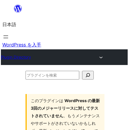
内
容
日本語
を
ス
キ
WordPress を入手
ッ
Plugin Directory
プ
プ
ラ
グ
イ
このプラグインは
WordPress の最新
3回のメジャーリリースに対してテス
ン
トされていません
。もうメンテナンス
を
やサポートがされていないかもしれ
検