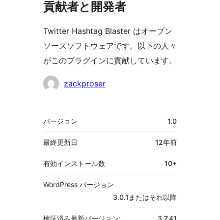
貢献者と開発者
Twitter Hashtag Blaster はオープン
ソースソフトウェアです。以下の人々
がこのプラグインに貢献しています。
貢
zackproser
献
者
メ
バージョン
1.0
タ
最終更新日
12年
前
有効インストール数
10+
WordPress バージョン
3.0.1またはそれ以降
検証済み最新バージョン:
3.7.41