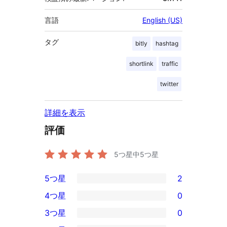
言語
English (US)
タグ
bitly
hashtag
shortlink
traffic
twitter
詳細を表示
評価
5つ星中
5
つ星
5つ星
2
2
4つ星
0
5-
0
3つ星
0
星
4-
0