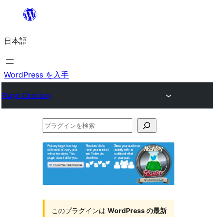
内
容
日本語
を
ス
キ
WordPress を入手
ッ
Plugin Directory
プ
プ
ラ
グ
イ
ン
を
このプラグインは
WordPress の最新
検