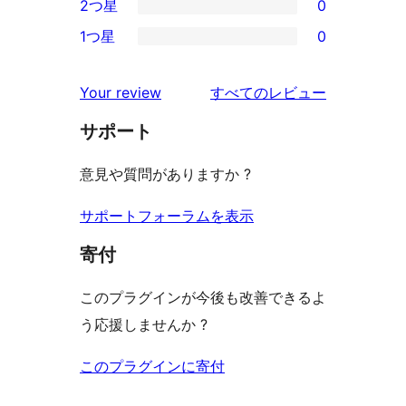
2つ星
0
レ
星
3-
0
ビ
1つ星
0
レ
星
2-
0
ュ
ビ
レ
星
1-
ー
を
ュ
Your review
すべてのレビュー
ビ
レ
星
見
ー
ュ
ビ
サポート
レ
る
ー
ュ
ビ
意見や質問がありますか ?
ー
ュ
ー
サポートフォーラムを表示
寄付
このプラグインが今後も改善できるよ
う応援しませんか ?
このプラグインに寄付