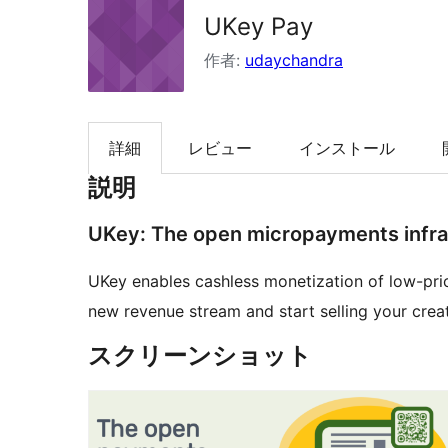
UKey Pay
索
作者:
udaychandra
詳細
レビュー
インストール
説明
UKey: The open micropayments infra
UKey enables cashless monetization of low-pric
new revenue stream and start selling your creat
スクリーンショット