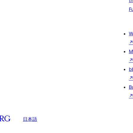
t
F
W
M
b
B
日本語