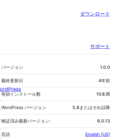
ダウンロード
サポート
メ
バージョン
1.0.0
タ
最終更新日
4年
前
ordPress
有効インストール数
10未満
と
は
WordPress バージョン
5.8またはそれ以降
ニ
検証済み最新バージョン:
6.0.13
ュ
言語
English (US)
ー