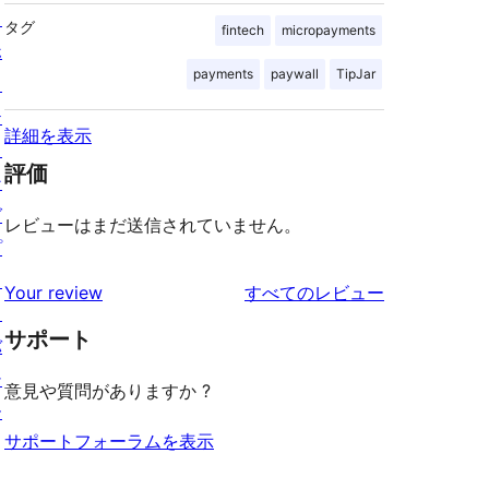
ス
タグ
fintech
micropayments
ホ
payments
paywall
TipJar
ス
テ
詳細を表示
ィ
評価
ン
グ
レビューはまだ送信されていません。
プ
ラ
を
Your review
すべてのレビュー
イ
見
サポート
バ
る
シ
意見や質問がありますか ?
ー
サポートフォーラムを表示