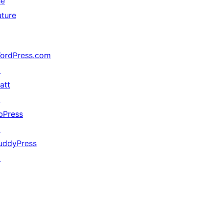
he
uture
ordPress.com
↗
att
↗
bPress
↗
uddyPress
↗