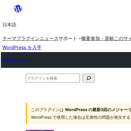
内
容
日本語
を
ス
テーマ
プラグイン
ニュース
サポート
概要
参加・貢献
このサ
キ
WordPress を入手
ッ
Plugin Directory
プ
プ
ラ
グ
イ
このプラグインは
WordPress の最新3回のメジ
ン
WordPress で使用した場合は互換性の問題が発生
を
検