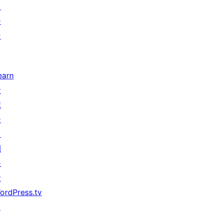
タ
ー
ン
earn
サ
ポ
ー
ト
開
発
者
ordPress.tv
↗