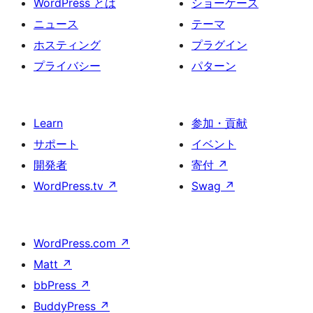
WordPress とは
ショーケース
ニュース
テーマ
ホスティング
プラグイン
プライバシー
パターン
Learn
参加・貢献
サポート
イベント
開発者
寄付
↗
WordPress.tv
↗
Swag
↗
WordPress.com
↗
Matt
↗
bbPress
↗
BuddyPress
↗