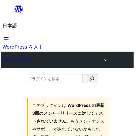
内
容
日本語
を
ス
キ
WordPress を入手
ッ
Plugin Directory
プ
プ
ラ
グ
イ
このプラグインは
WordPress の最新
3回のメジャーリリースに対してテス
ン
トされていません
。もうメンテナンス
を
やサポートがされていないかもしれ
検