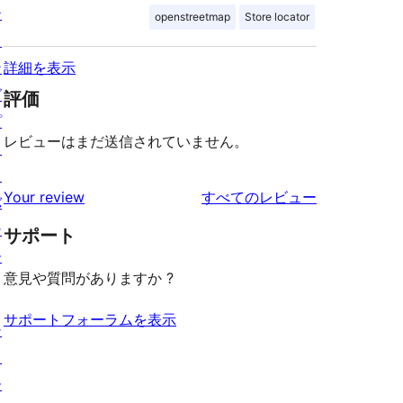
テ
openstreetmap
Store locator
ィ
ン
詳細を表示
グ
評価
プ
レビューはまだ送信されていません。
ラ
イ
を
Your review
すべてのレビュー
バ
見
シ
サポート
る
ー
意見や質問がありますか ?
サポートフォーラムを表示
シ
ョ
ー