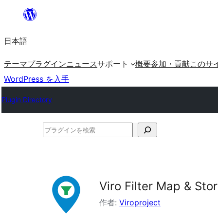
内
容
日本語
を
ス
テーマ
プラグイン
ニュース
サポート
概要
参加・貢献
このサ
キ
WordPress を入手
ッ
Plugin Directory
プ
プ
ラ
グ
イ
Viro Filter Map & Sto
ン
を
作者:
Viroproject
検