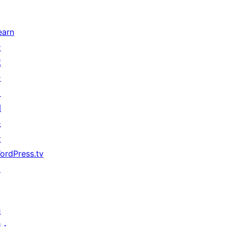
earn
サ
ポ
ー
ト
開
発
者
ordPress.tv
↗
参
加・