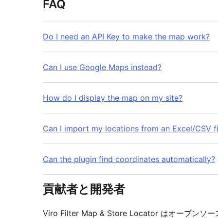
FAQ
Do I need an API Key to make the map work?
Can I use Google Maps instead?
How do I display the map on my site?
Can I import my locations from an Excel/CSV fi
Can the plugin find coordinates automatically?
貢献者と開発者
Viro Filter Map & Store Locato