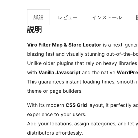
索
詳細
レビュー
インストール
説明
Viro Filter Map & Store Locator
is a next-gener
blazing fast and visually stunning out-of-the-b
Unlike older plugins that rely on heavy libraries
with
Vanilla Javascript
and the native
WordPre
This guarantees instant loading times, smooth m
theme or page builders.
With its modern
CSS Grid
layout, it perfectly a
experience to your users.
Add your locations, assign categories, and let y
distributors effortlessly.