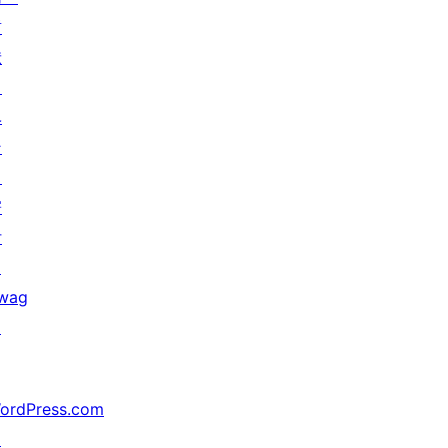
貢
献
イ
ベ
ン
ト
寄
付
↗
wag
↗
ordPress.com
↗