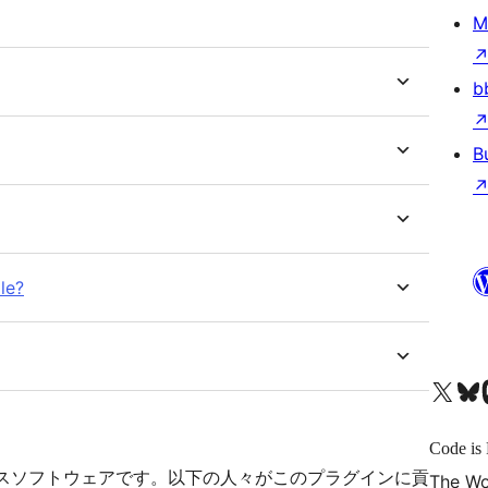
M
b
B
le?
X (旧 Twitter) アカウントへ
Bluesky アカウントへ
Mast
Code is 
r はオープンソースソフトウェアです。以下の人々がこのプラグインに貢
The Wo