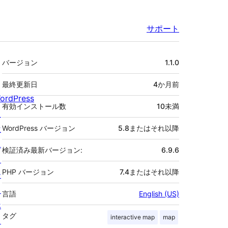
サポート
メ
バージョン
1.1.0
タ
最終更新日
4か月
前
ordPress
有効インストール数
10未満
と
は
WordPress バージョン
5.8またはそれ以降
ニ
検証済み最新バージョン:
6.9.6
ュ
PHP バージョン
7.4またはそれ以降
ー
ス
言語
English (US)
ホ
タグ
interactive map
map
ス