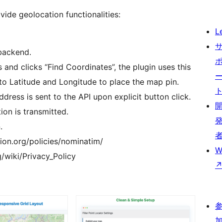
vide geolocation functionalities:
L
backend.
and clicks “Find Coordinates”, the plugin uses this
nto Latitude and Longitude to place the map pin.
ddress is sent to the API upon explicit button click.
ion is transmitted.
.
ion.org/policies/nominatim/
W
/wiki/Privacy_Policy