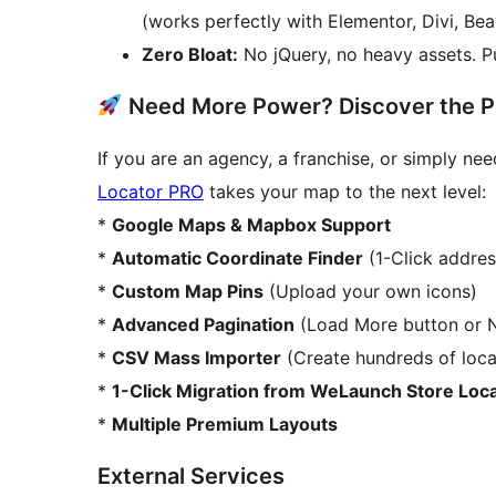
(works perfectly with Elementor, Divi, Beav
Zero Bloat:
No jQuery, no heavy assets. P
Need More Power? Discover the P
If you are an agency, a franchise, or simply n
Locator PRO
takes your map to the next level:
*
Google Maps & Mapbox Support
*
Automatic Coordinate Finder
(1-Click addres
*
Custom Map Pins
(Upload your own icons)
*
Advanced Pagination
(Load More button or 
*
CSV Mass Importer
(Create hundreds of locat
*
1-Click Migration from WeLaunch Store Loc
*
Multiple Premium Layouts
External Services