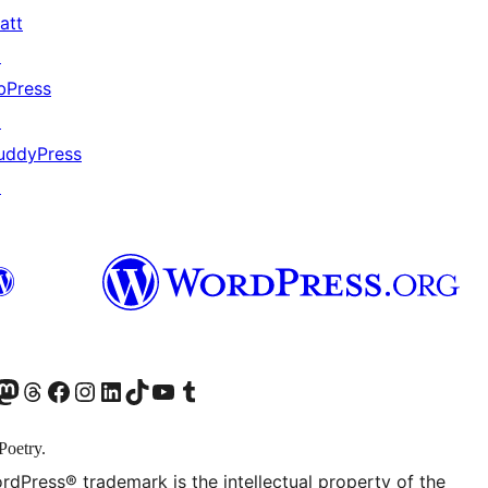
att
↗
bPress
↗
uddyPress
↗
odon アカウントへ
Threads アカウントへ
Facebook ページへ
Instagram アカウントへ
LinkedIn アカウントへ
TikTok アカウントへ
YouTube チャンネルへ
Tumblr アカウントへ
Poetry.
rdPress® trademark is the intellectual property of the