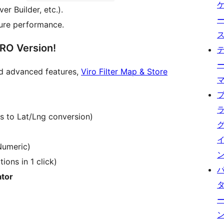
er Builder, etc.).
ure performance.
RO Version!
eed advanced features,
Viro Filter Map & Store
s to Lat/Lng conversion)
Numeric)
ions in 1 click)
ator