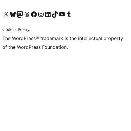
X (旧 Twitter) アカウントへ
Bluesky アカウントへ
Mastodon アカウントへ
Threads アカウントへ
Facebook ページへ
Instagram アカウントへ
LinkedIn アカウントへ
TikTok アカウントへ
YouTube チャンネルへ
Tumblr アカウントへ
Code is Poetry.
The WordPress® trademark is the intellectual property
of the WordPress Foundation.