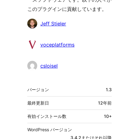
このプラグインに貢献しています。
貢
Jeff Stieler
献
者
voceplatforms
csloisel
メ
バージョン
1.3
タ
最終更新日
12年
前
有効インストール数
10+
WordPress バージョン
3.4.2またはそれ以降