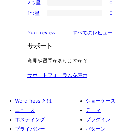
2つ星
0
レ
星
3-
0
ビ
1つ星
0
レ
星
2-
0
ュ
ビ
レ
星
1-
ー
を
ュ
Your review
すべてのレビュー
ビ
レ
星
見
ー
ュ
ビ
サポート
レ
る
ー
ュ
ビ
意見や質問がありますか ?
ー
ュ
ー
サポートフォーラムを表示
WordPress とは
ショーケース
ニュース
テーマ
ホスティング
プラグイン
プライバシー
パターン