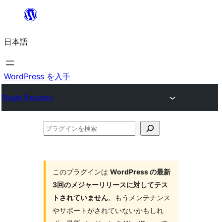
内
容
日本語
を
ス
キ
WordPress を入手
ッ
Plugin Directory
プ
プ
ラ
グ
イ
このプラグインは
WordPress の最新
3回のメジャーリリースに対してテス
ン
トされていません
。もうメンテナンス
を
やサポートがされていないかもしれ
検