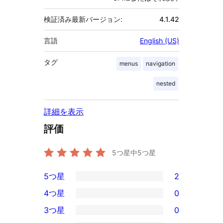
検証済み最新バージョン:
4.1.42
言語
English (US)
タグ
menus
navigation
nested
詳細を表示
評価
5つ星中
5
つ星
5つ星
2
2
4つ星
0
5-
0
3つ星
0
星
4-
0