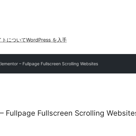
イトについて
WordPress を入手
lementor – Fullpage Fullscreen Scrolling Websites
– Fullpage Fullscreen Scrolling Website