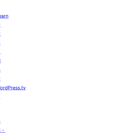
earn
サ
ポ
ー
ト
開
発
者
ordPress.tv
↗
参
加・