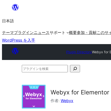
内
容
日本語
を
ス
テーマ
プラグイン
ニュース
サポート
概要
参加・貢献
このサ
キ
WordPress を入手
ッ
プ
Plugin Directory
Webyx for E
プ
ラ
グ
イ
Webyx for Elementor 
ン
作者:
Webyx
を