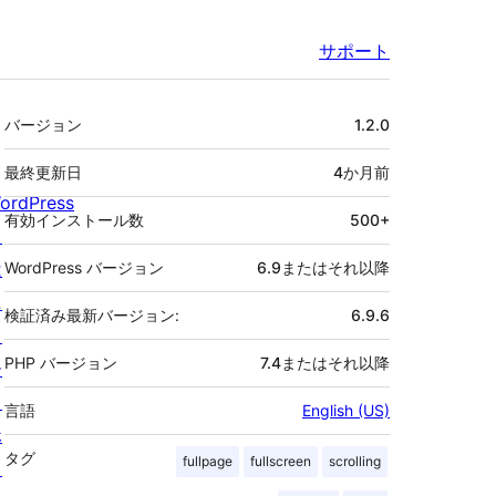
サポート
メ
バージョン
1.2.0
タ
最終更新日
4か月
前
ordPress
有効インストール数
500+
と
は
WordPress バージョン
6.9またはそれ以降
ニ
検証済み最新バージョン:
6.9.6
ュ
PHP バージョン
7.4またはそれ以降
ー
ス
言語
English (US)
ホ
タグ
fullpage
fullscreen
scrolling
ス