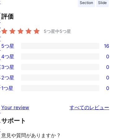
テ
Section
Slide
ィ
評価
ン
グ
5つ星中
5
つ星
プ
5つ星
16
ラ
16
4つ星
0
イ
5-
0
バ
3つ星
0
星
4-
0
シ
2つ星
0
レ
星
3-
0
ー
ビ
1つ星
0
レ
星
2-
0
ュ
ビ
レ
星
1-
ー
を
ュ
Your review
すべてのレビュー
ビ
レ
シ
星
見
ー
ュ
ビ
ョ
サポート
レ
る
ー
ュ
ー
ビ
意見や質問がありますか ?
ー
ケ
ュ