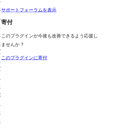
ー
ー
サポートフォーラムを表示
ス
寄付
テ
ー
このプラグインが今後も改善できるよう応援し
マ
ませんか ?
プ
このプラグインに寄付
ラ
グ
イ
ン
パ
タ
ー
ン