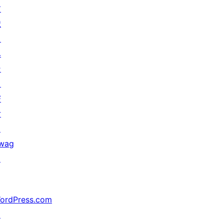
貢
献
イ
ベ
ン
ト
寄
付
↗
wag
↗
ordPress.com
↗