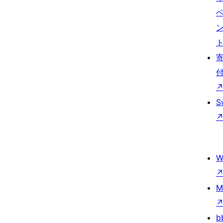
S
W
M
b