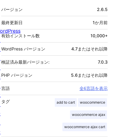
メ
バージョン
2.6.5
タ
最終更新日
1か月
前
ordPress
有効インストール数
10,000+
と
は
WordPress バージョン
4.7またはそれ以降
ニ
検証済み最新バージョン:
7.0.3
ュ
PHP バージョン
5.6またはそれ以降
ー
ス
言語
全6言語を表示
ホ
タグ
add to cart
woocommerce
ス
テ
woocommerce ajax
ィ
woocommerce ajax cart
ン