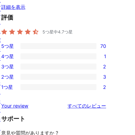
グ
詳細を表示
プ
評価
ラ
イ
5つ星中
4.7
つ星
バ
5つ星
70
シ
70
4つ星
1
ー
5-
1
3つ星
2
星
4-
2
2つ星
3
レ
星
3-
3
シ
ビ
1つ星
2
レ
星
2-
2
ョ
ュ
ビ
レ
星
1-
ー
ー
を
ュ
Your review
すべてのレビュー
ビ
レ
星
ケ
見
ー
ュ
ビ
サポート
レ
ー
る
ー
ュ
ビ
ス
意見や質問がありますか ?