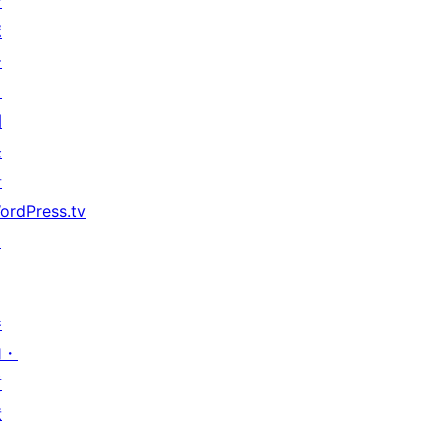
サ
ポ
ー
ト
開
発
者
ordPress.tv
↗
参
加・
貢
献
イ