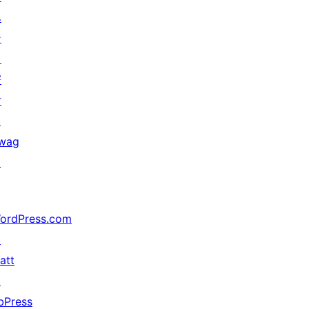
ベ
ン
ト
寄
付
↗
wag
↗
ordPress.com
↗
att
↗
bPress