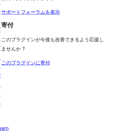
ー
ュ
テ
ー
ー
サポートフォーラムを表示
マ
寄付
プ
ラ
このプラグインが今後も改善できるよう応援し
グ
ませんか ?
イ
このプラグインに寄付
ン
パ
タ
ー
ン
earn