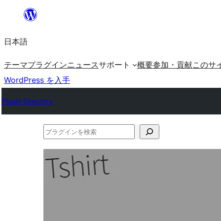
内
容
日本語
を
ス
テーマ
プラグイン
ニュース
サポート
概要
参加・貢献
このサ
キ
WordPress を入手
ッ
Plugin Directory
プ
プ
ラ
グ
イ
ン
を
検