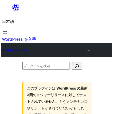
内
容
日本語
を
ス
キ
WordPress を入手
ッ
Plugin Directory
プ
プ
ラ
グ
イ
このプラグインは
WordPress の最新
3回のメジャーリリースに対してテス
ン
トされていません
。もうメンテナンス
を
やサポートがされていないかもしれ
検