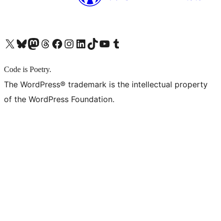
X (旧 Twitter) アカウントへ
Bluesky アカウントへ
Mastodon アカウントへ
Threads アカウントへ
Facebook ページへ
Instagram アカウントへ
LinkedIn アカウントへ
TikTok アカウントへ
YouTube チャンネルへ
Tumblr アカウントへ
Code is Poetry.
The WordPress® trademark is the intellectual property
of the WordPress Foundation.