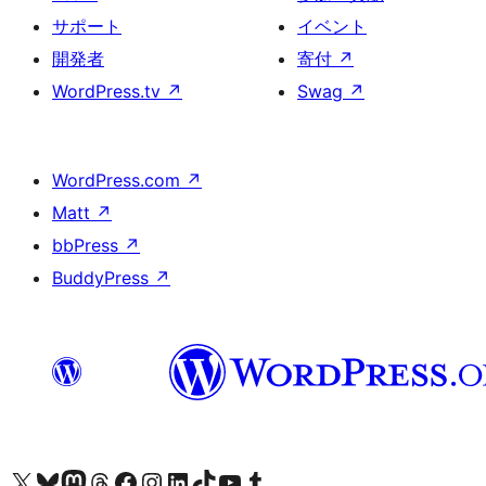
サポート
イベント
開発者
寄付
↗
WordPress.tv
↗
Swag
↗
WordPress.com
↗
Matt
↗
bbPress
↗
BuddyPress
↗
X (旧 Twitter) アカウントへ
Bluesky アカウントへ
Mastodon アカウントへ
Threads アカウントへ
Facebook ページへ
Instagram アカウントへ
LinkedIn アカウントへ
TikTok アカウントへ
YouTube チャンネルへ
Tumblr アカウントへ