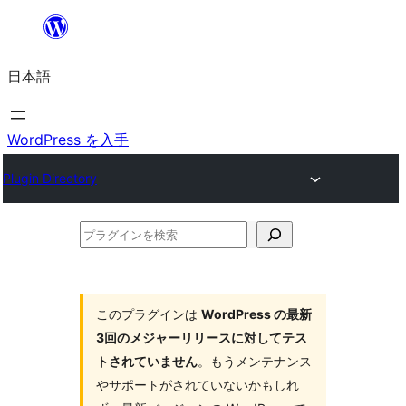
内
容
日本語
を
ス
キ
WordPress を入手
ッ
Plugin Directory
プ
プ
ラ
グ
イ
このプラグインは
WordPress の最新
3回のメジャーリリースに対してテス
ン
トされていません
。もうメンテナンス
を
やサポートがされていないかもしれ
検