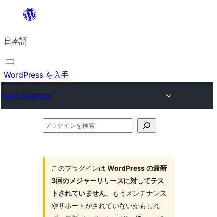
内
容
日本語
を
ス
キ
WordPress を入手
ッ
Plugin Directory
プ
プ
ラ
グ
イ
このプラグインは
WordPress の最新
3回のメジャーリリースに対してテス
ン
トされていません
。もうメンテナンス
を
やサポートがされていないかもしれ
検