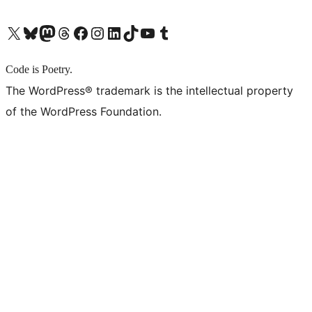
X (旧 Twitter) アカウントへ
Bluesky アカウントへ
Mastodon アカウントへ
Threads アカウントへ
Facebook ページへ
Instagram アカウントへ
LinkedIn アカウントへ
TikTok アカウントへ
YouTube チャンネルへ
Tumblr アカウントへ
Code is Poetry.
The WordPress® trademark is the intellectual property
of the WordPress Foundation.