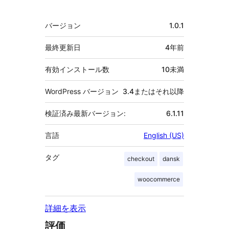
献
者
メ
バージョン
1.0.1
タ
最終更新日
4年
前
有効インストール数
10未満
WordPress バージョン
3.4またはそれ以降
検証済み最新バージョン:
6.1.11
言語
English (US)
タグ
checkout
dansk
woocommerce
詳細を表示
評価