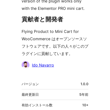
version of the plugin works only
with the Elementor PRO mini cart.
貢献者と開発者
Flying Product to Mini Cart for
WooCommerce はオープンソースソ
フトウェアです。以下の人々がこのプ
ラグインに貢献しています。
貢
Ido Navarro
献
者
メ
バージョン
1.0.0
タ
最終更新日
5年
前
有効インストール数
10+