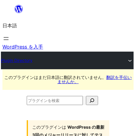
内
容
日本語
を
ス
キ
WordPress を入手
ッ
Plugin Directory
プ
このプラグインはまだ日本語に翻訳されていません。
翻訳を手伝い
ませんか。
プ
ラ
グ
イ
このプラグインは
WordPress の最新
3回のメジャーリリースに対してテス