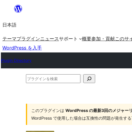
内
容
日本語
を
ス
テーマ
プラグイン
ニュース
サポート
概要
参加・貢献
このサ
キ
WordPress を入手
ッ
Plugin Directory
プ
プ
ラ
グ
イ
このプラグインは
WordPress の最新3回のメジ
ン
WordPress で使用した場合は互換性の問題が発生
を
検