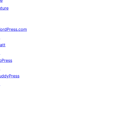
he
uture
ordPress.com
↗
att
↗
bPress
↗
uddyPress
↗