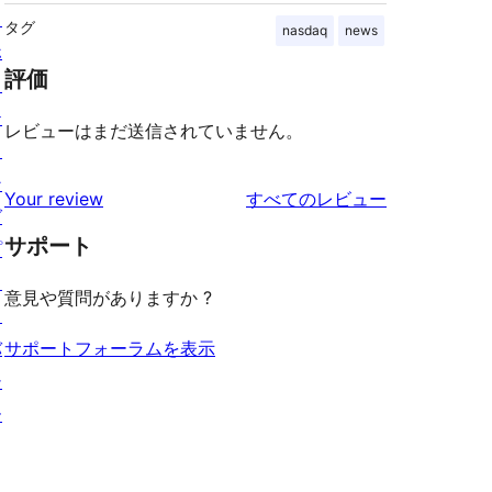
ス
タグ
nasdaq
news
ホ
評価
ス
テ
レビューはまだ送信されていません。
ィ
ン
を
Your review
すべてのレビュー
グ
見
サポート
プ
る
ラ
意見や質問がありますか ?
イ
バ
サポートフォーラムを表示
シ
ー