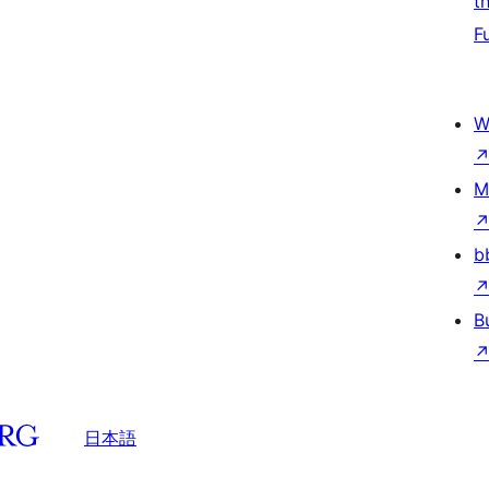
t
F
W
M
b
B
日本語