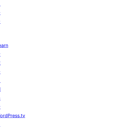
タ
ー
ン
earn
サ
ポ
ー
ト
開
発
者
ordPress.tv
↗