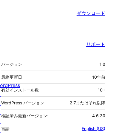
ダウンロード
サポート
メ
バージョン
1.0
タ
最終更新日
10年
前
ordPress
有効インストール数
10+
と
は
WordPress バージョン
2.7またはそれ以降
ニ
検証済み最新バージョン:
4.6.30
ュ
言語
English (US)
ー