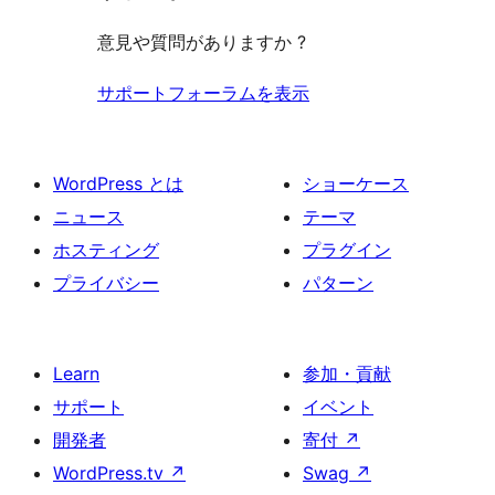
る
ー
ュ
ビ
意見や質問がありますか ?
ー
ュ
ー
サポートフォーラムを表示
WordPress とは
ショーケース
ニュース
テーマ
ホスティング
プラグイン
プライバシー
パターン
Learn
参加・貢献
サポート
イベント
開発者
寄付
↗
WordPress.tv
↗
Swag
↗