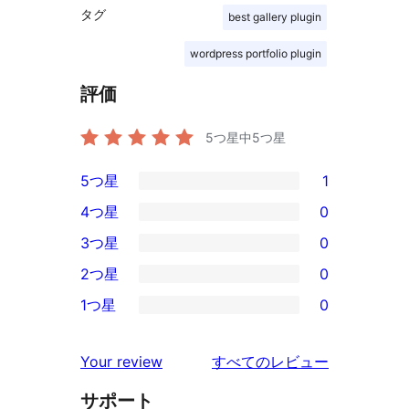
タグ
best gallery plugin
wordpress portfolio plugin
評価
5つ星中
5
つ星
5つ星
1
1
4つ星
0
5-
0
3つ星
0
星
4-
0
2つ星
0
レ
星
3-
0
ビ
1つ星
0
レ
星
2-
0
ュ
ビ
レ
星
1-
ー
を
ュ
Your review
すべてのレビュー
ビ
レ
星
見
ー
ュ
ビ
サポート
レ