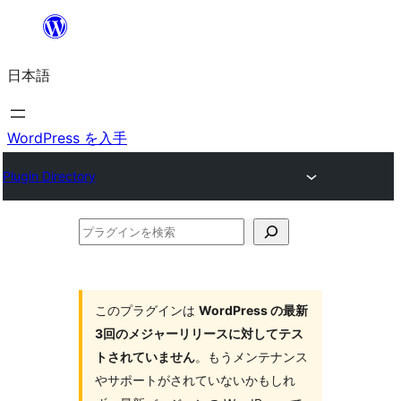
内
容
日本語
を
ス
キ
WordPress を入手
ッ
Plugin Directory
プ
プ
ラ
グ
イ
このプラグインは
WordPress の最新
3回のメジャーリリースに対してテス
ン
トされていません
。もうメンテナンス
を
やサポートがされていないかもしれ
検