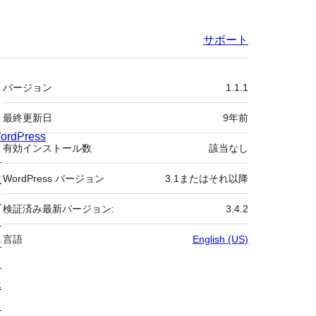
サポート
メ
バージョン
1.1.1
タ
最終更新日
9年
前
ordPress
有効インストール数
該当なし
と
は
WordPress バージョン
3.1またはそれ以降
ニ
検証済み最新バージョン:
3.4.2
ュ
言語
English (US)
ー
ス
ホ
ス