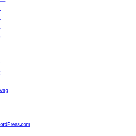
貢
献
イ
ベ
ン
ト
寄
付
↗
wag
↗
ordPress.com
↗