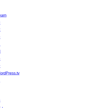
earn
サ
ポ
ー
ト
開
発
者
ordPress.tv
↗
参
加・