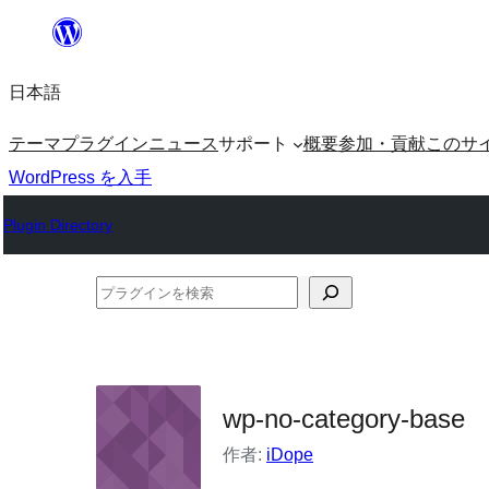
内
容
日本語
を
ス
テーマ
プラグイン
ニュース
サポート
概要
参加・貢献
このサ
キ
WordPress を入手
ッ
Plugin Directory
プ
プ
ラ
グ
イ
wp-no-category-base
ン
を
作者:
iDope
検