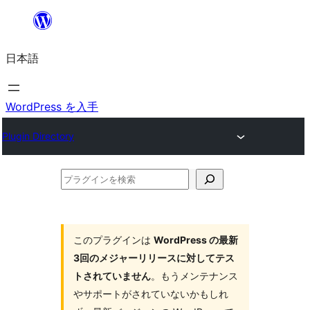
内
容
日本語
を
ス
キ
WordPress を入手
ッ
Plugin Directory
プ
プ
ラ
グ
イ
このプラグインは
WordPress の最新
3回のメジャーリリースに対してテス
ン
トされていません
。もうメンテナンス
を
やサポートがされていないかもしれ
検