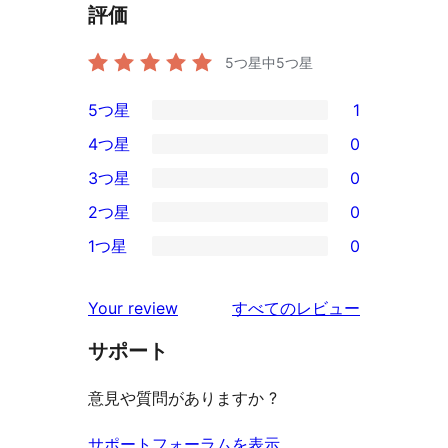
評価
5つ星中
5
つ星
5つ星
1
1
4つ星
0
5-
0
3つ星
0
星
4-
0
2つ星
0
レ
星
3-
0
ビ
1つ星
0
レ
星
2-
0
ュ
ビ
レ
星
1-
ー
を
ュ
Your review
すべてのレビュー
ビ
レ
星
見
ー
ュ
ビ
サポート
レ
る
ー
ュ
ビ
意見や質問がありますか ?
ー
ュ
ー
サポートフォーラムを表示