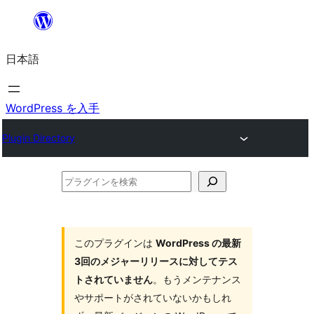
内
容
日本語
を
ス
キ
WordPress を入手
ッ
Plugin Directory
プ
プ
ラ
グ
イ
このプラグインは
WordPress の最新
3回のメジャーリリースに対してテス
ン
トされていません
。もうメンテナンス
を
やサポートがされていないかもしれ
検