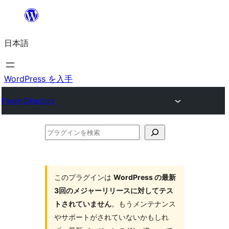
内
容
日本語
を
ス
キ
WordPress を入手
ッ
Plugin Directory
プ
プ
ラ
グ
イ
このプラグインは
WordPress の最新
3回のメジャーリリースに対してテス
ン
トされていません
。もうメンテナンス
を
やサポートがされていないかもしれ
検