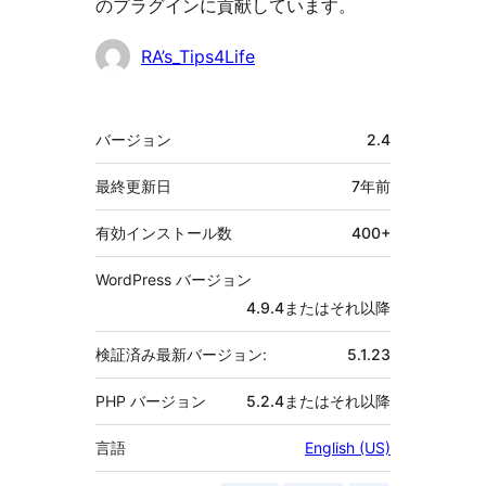
のプラグインに貢献しています。
貢
RA’s_Tips4Life
献
者
メ
バージョン
2.4
タ
最終更新日
7年
前
有効インストール数
400+
WordPress バージョン
4.9.4またはそれ以降
検証済み最新バージョン:
5.1.23
PHP バージョン
5.2.4またはそれ以降
言語
English (US)