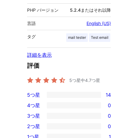
PHP バージョン
5.2.4またはそれ以降
言語
English (US)
タグ
mail tester
Test email
詳細を表示
評価
5つ星中
4.7
つ星
5つ星
14
14
4つ星
0
5-
0
3つ星
0
星
4-
0
2つ星
0
レ
星
3-
0
ビ
1つ星
1
レ