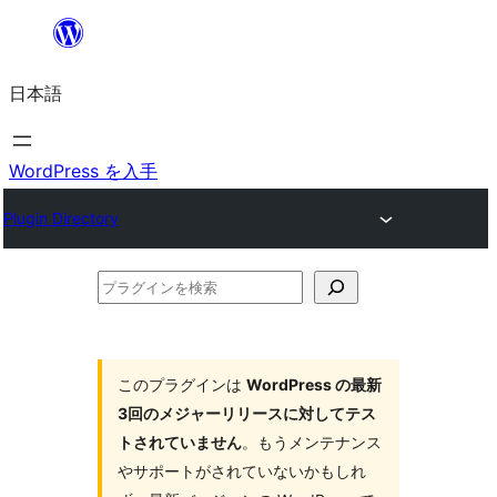
内
容
日本語
を
ス
キ
WordPress を入手
ッ
Plugin Directory
プ
プ
ラ
グ
イ
このプラグインは
WordPress の最新
3回のメジャーリリースに対してテス
ン
トされていません
。もうメンテナンス
を
やサポートがされていないかもしれ
検