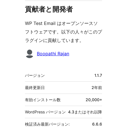
貢献者と開発者
WP Test Email はオープンソースソ
フトウェアです。以下の人々がこのプ
ラグインに貢献しています。
貢
Boopathi Rajan
献
者
メ
バージョン
1.1.7
タ
最終更新日
2年
前
有効インストール数
20,000+
WordPress バージョン
4.3またはそれ以降
検証済み最新バージョン:
6.6.6