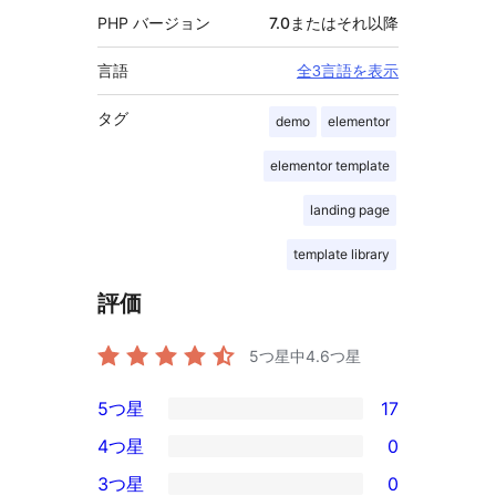
PHP バージョン
7.0またはそれ以降
言語
全3言語を表示
タグ
demo
elementor
elementor template
landing page
template library
評価
5つ星中
4.6
つ星
5つ星
17
17
4つ星
0
5-
0
3つ星
0
星
4-