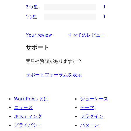
0
2つ星
1
レ
星
3-
1
ビ
1つ星
1
レ
星
2-
1
ュ
ビ
レ
星
1-
ー
を
ュ
Your review
すべてのレビュー
ビ
レ
星
見
ー
ュ
ビ
サポート
レ
る
ー
ュ
ビ
意見や質問がありますか ?
ー
ュ
ー
サポートフォーラムを表示
WordPress とは
ショーケース
ニュース
テーマ
ホスティング
プラグイン
プライバシー
パターン