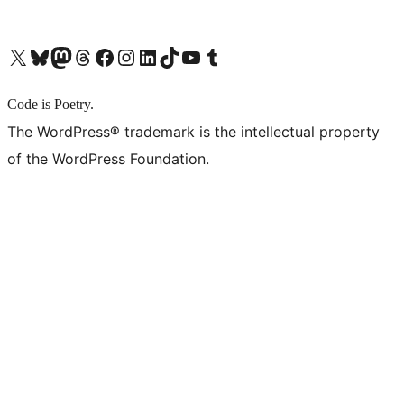
X (旧 Twitter) アカウントへ
Bluesky アカウントへ
Mastodon アカウントへ
Threads アカウントへ
Facebook ページへ
Instagram アカウントへ
LinkedIn アカウントへ
TikTok アカウントへ
YouTube チャンネルへ
Tumblr アカウントへ
Code is Poetry.
The WordPress® trademark is the intellectual property
of the WordPress Foundation.