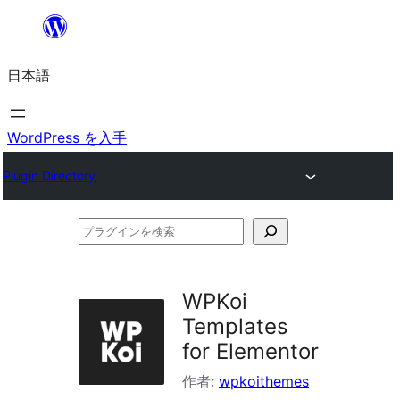
内
容
日本語
を
ス
キ
WordPress を入手
ッ
Plugin Directory
プ
プ
ラ
グ
WPKoi
イ
Templates
ン
for Elementor
を
作者:
wpkoithemes
検