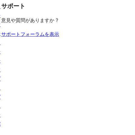
見
ー
ュ
ビ
サポート
レ
ョ
る
ー
ュ
ビ
ー
意見や質問がありますか ?
ー
ュ
ケ
ー
ー
サポートフォーラムを表示
ス
テ
ー
マ
プ
ラ
グ
イ
ン
パ
タ