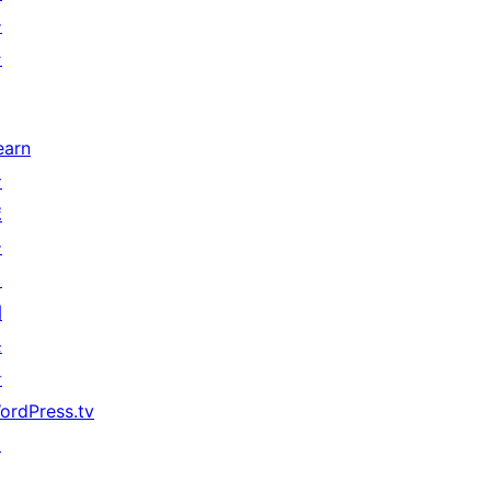
ー
ン
earn
サ
ポ
ー
ト
開
発
者
ordPress.tv
↗