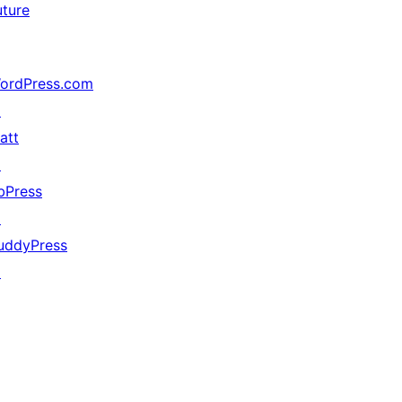
uture
ordPress.com
↗
att
↗
bPress
↗
uddyPress
↗