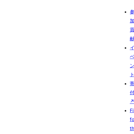
F
f
t