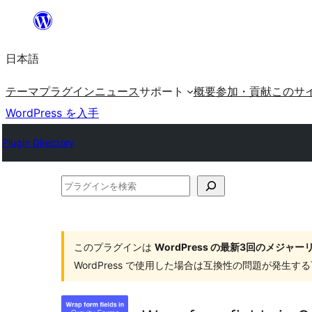
内
容
日本語
を
ス
テーマ
プラグイン
ニュース
サポート
概要
参加・貢献
このサ
キ
WordPress を入手
ッ
Plugin Directory
プ
プ
ラ
グ
イ
このプラグインは
WordPress の最新3回のメジ
WordPress で使用した場合は互換性の問題が発生
ン
を
検