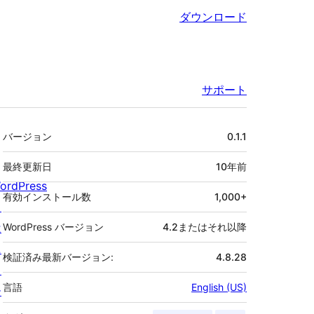
ダウンロード
サポート
メ
バージョン
0.1.1
タ
最終更新日
10年
前
ordPress
有効インストール数
1,000+
と
は
WordPress バージョン
4.2またはそれ以降
ニ
検証済み最新バージョン:
4.8.28
ュ
言語
English (US)
ー
ス