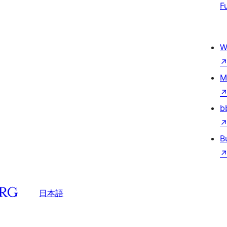
F
W
M
b
B
日本語