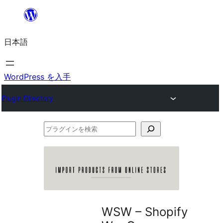
内
容
日本語
を
ス
キ
WordPress を入手
ッ
Plugin Directory
プ
プ
ラ
グ
イ
ン
を
WSW – Shopify
検