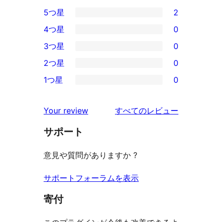
5つ星
2
2
4つ星
0
5-
0
3つ星
0
星
4-
0
2つ星
0
レ
星
3-
0
ビ
1つ星
0
レ
星
2-
0
ュ
ビ
レ
星
1-
ー
を
ュ
Your review
すべてのレビュー
ビ
レ
星
見
ー
ュ
ビ
サポート
レ
る
ー
ュ
ビ
意見や質問がありますか ?
ー
ュ
ー
サポートフォーラムを表示
寄付