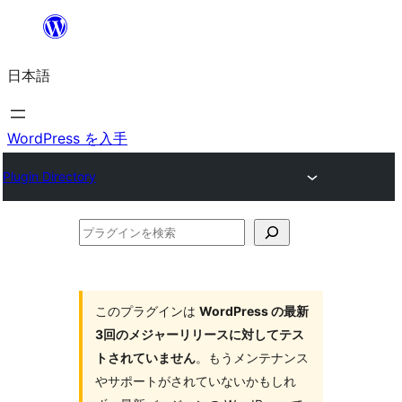
内
容
日本語
を
ス
キ
WordPress を入手
ッ
Plugin Directory
プ
プ
ラ
グ
イ
このプラグインは
WordPress の最新
3回のメジャーリリースに対してテス
ン
トされていません
。もうメンテナンス
を
やサポートがされていないかもしれ
検