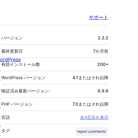
サポート
メ
バージョン
2.3.2
タ
最終更新日
7か月
前
ordPress
有効インストール数
200+
と
は
WordPress バージョン
4.1またはそれ以降
ニ
検証済み最新バージョン:
6.9.6
ュ
PHP バージョン
7.0またはそれ以降
ー
ス
言語
全4言語を表示
ホ
タグ
report comments
ス