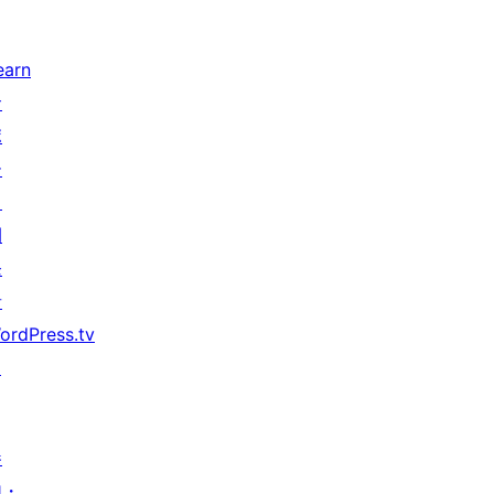
earn
サ
ポ
ー
ト
開
発
者
ordPress.tv
↗
参
加・