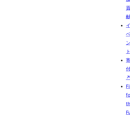
F
f
t
F