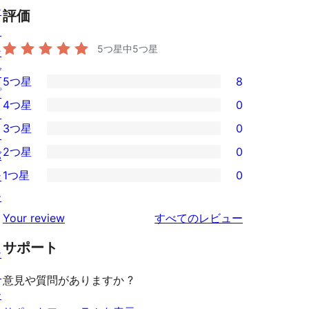
テ
評価
ィ
5つ星中
5
つ星
ン
グ
5つ星
8
8
プ
4つ星
0
5-
ラ
0
3つ星
0
星
イ
4-
0
2つ星
0
レ
バ
星
3-
0
ビ
1つ星
0
シ
レ
星
2-
0
ュ
ー
ビ
レ
星
1-
ー
を
ュ
Your review
すべてのレビュー
ビ
レ
星
見
ー
ュ
ビ
サポート
レ
シ
る
ー
ュ
ビ
ョ
意見や質問がありますか ?
ー
ュ
ー
ー