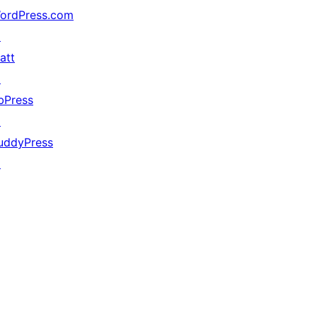
ordPress.com
↗
att
↗
bPress
↗
uddyPress
↗