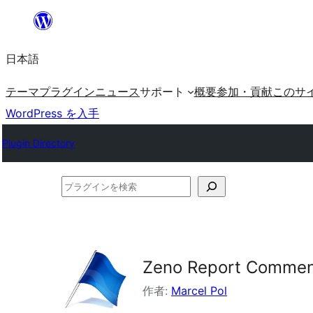
内
容
日本語
を
ス
テーマ
プラグイン
ニュース
サポート
概要
参加・貢献
このサ
キ
WordPress を入手
ッ
Plugin Directory
プ
プ
ラ
グ
イ
Zeno Report Commen
ン
を
作者:
Marcel Pol
検