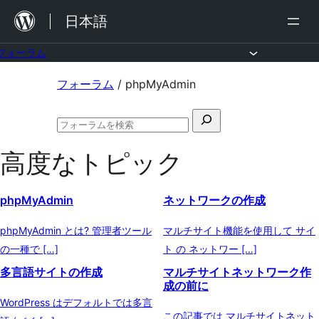
内
日本語
容
を
フォーラム
ス
コ
フォーラム
/
phpMyAdmin
キ
ン
ッ
検
テ
フ
プ
索
ン
ォ
高度なトピック
対
ー
ツ
ラ
象:
ム
へ
phpMyAdmin
ネットワークの作成
の
ス
検
索
phpMyAdmin とは? 管理者ツール
マルチサイト機能を使用して サイ
キ
の一種で […]
ト の ネットワー […]
ッ
多言語サイトの作成
マルチサイトネットワーク作
プ
成の前に
WordPress はデフォルトでは多言
この記事では マルチサイトネット