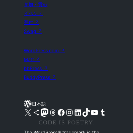
参加・貢献
イベント
寄付
↗
Swag
↗
WordPress.com
↗
Matt
↗
bbPress
↗
BuddyPress
↗
日本語
X (旧 Twitter) アカウントへ
Bluesky アカウントへ
Mastodon アカウントへ
Threads アカウントへ
Facebook ページへ
Instagram アカウントへ
LinkedIn アカウントへ
TikTok アカウントへ
YouTube チャンネルへ
Tumblr アカウントへ
CODE IS POETRY.
The WordPress® trademark is the