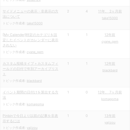
サイドメニューの表示・非表示の方
2
4
11年、 2ヶ月前
法について
take15000
トピック作成者:
take15000
[My Calender]特定のカテゴリを設
1
1
12年前
定したイベントがカレンダーに表示
cyane_gem
されない
トピック作成者:
cyane_gem
カスタム投稿タイプ＋カスタムフィ
1
1
12年前
ールドの日付で年別アーカイブリス
blackbard
ト
トピック作成者:
blackbard
イベント期間の日付けを算出する方
1
0
12年、 7ヶ月前
法
komagoma
トピック作成者:
komagoma
Pinbinで今日より以前の記事を非表
1
0
13年前
示するには
yajizou
トピック作成者:
yajizou