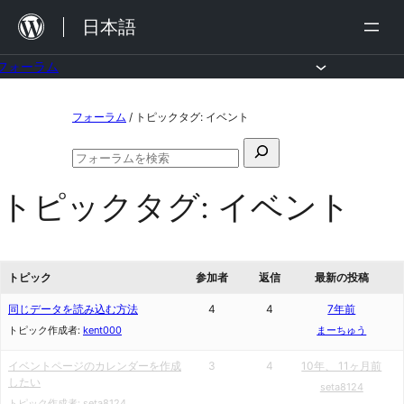
内
日本語
容
を
フォーラム
ス
コ
フォーラム
/
トピックタグ: イベント
キ
ン
ッ
検
テ
フ
プ
索
ン
ォ
トピックタグ:
イベント
対
ー
ツ
ラ
象:
ム
へ
の
ス
検
トピック
参加者
返信
最新の投稿
索
キ
同じデータを読み込む方法
4
4
7年前
ッ
トピック作成者:
kent000
まーちゅう
プ
イベントページのカレンダーを作成
3
4
10年、 11ヶ月前
したい
seta8124
トピック作成者:
seta8124