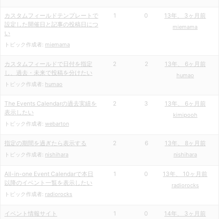
カスタムフィールドテンプレートで
1
0
13年、 3ヶ月前
設定した開催日と記事の投稿日につ
miemama
い
トピック作成者:
miemama
カスタムフィールドで日付を指定
2
2
13年、 6ヶ月前
し、過去・未来で投稿を分けたい
humao
トピック作成者:
humao
The Events Calendarの過去実績を
2
3
13年、 6ヶ月前
表示したい
kimipooh
トピック作成者:
webarton
指定の期間を過ぎたら表示する
2
6
13年、 8ヶ月前
トピック作成者:
nishihara
nishihara
All-in-one Event Calendarで本日
1
0
13年、 10ヶ月前
以降のイベント一覧を表示したい
radiorocks
トピック作成者:
radiorocks
イベント情報サイト
1
0
14年、 3ヶ月前