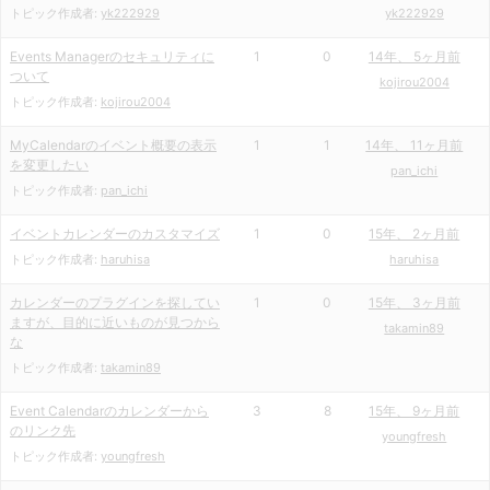
トピック作成者:
yk222929
yk222929
Events Managerのセキュリティに
1
0
14年、 5ヶ月前
ついて
kojirou2004
トピック作成者:
kojirou2004
MyCalendarのイベント概要の表示
1
1
14年、 11ヶ月前
を変更したい
pan_ichi
トピック作成者:
pan_ichi
イベントカレンダーのカスタマイズ
1
0
15年、 2ヶ月前
トピック作成者:
haruhisa
haruhisa
カレンダーのプラグインを探してい
1
0
15年、 3ヶ月前
ますが、目的に近いものが見つから
takamin89
な
トピック作成者:
takamin89
Event Calendarのカレンダーから
3
8
15年、 9ヶ月前
のリンク先
youngfresh
トピック作成者:
youngfresh