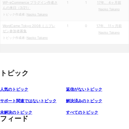
WP-eCommerce プラグイン作者さ
1
1
17年、 4ヶ月前
んの来日（3/21）
Naoko Takano
トピック作成者:
Naoko Takano
WordCamp Tokyo 2008 ミニプレ
1
0
17年、 11ヶ月前
ゼン参加者募集
Naoko Takano
トピック作成者:
Naoko Takano
トピック
人気のトピック
返信がないトピック
サポート関連ではないトピック
解決済みのトピック
未解決のトピック
すべてのトピック
フィード