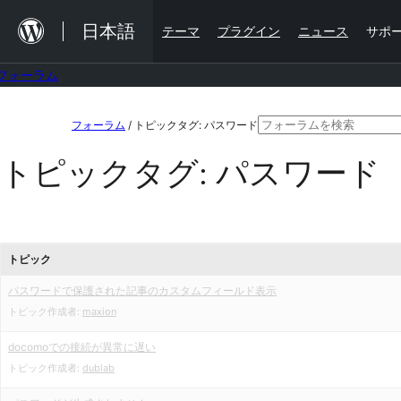
内
日本語
テーマ
プラグイン
ニュース
サポ
容
を
フォーラム
ス
コ
検
キ
フォーラム
/
トピックタグ: パスワード
ン
索
ッ
トピックタグ:
パスワード
テ
対
プ
ン
象:
ツ
へ
トピック
ス
パスワードで保護された記事のカスタムフィールド表示
キ
トピック作成者:
maxion
ッ
docomoでの接続が異常に遅い
プ
トピック作成者:
dublab