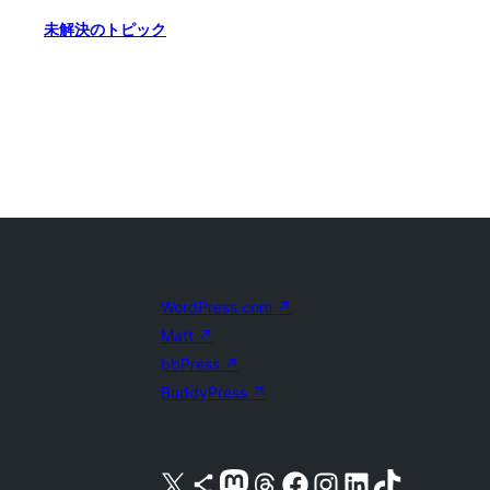
未解決のトピック
WordPress.com
↗
Matt
↗
bbPress
↗
BuddyPress
↗
X (旧 Twitter) アカウントへ
Bluesky アカウントへ
Mastodon アカウントへ
Threads アカウントへ
Facebook ページへ
Instagram アカウントへ
LinkedIn アカウントへ
TikTok アカウントへ