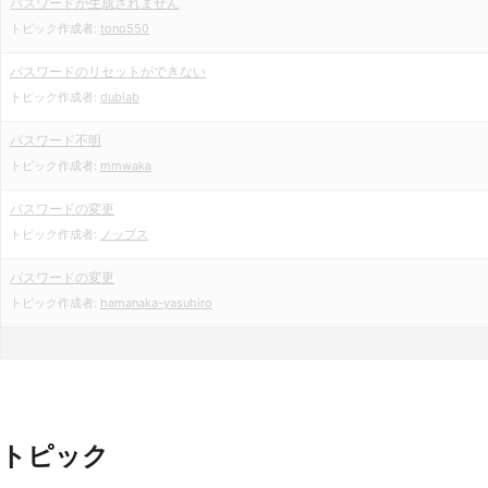
パスワードが生成されません
トピック作成者:
tono550
パスワードのリセットができない
トピック作成者:
dublab
パスワード不明
トピック作成者:
mmwaka
パスワードの変更
トピック作成者:
ノッブス
パスワードの変更
トピック作成者:
hamanaka-yasuhiro
トピック