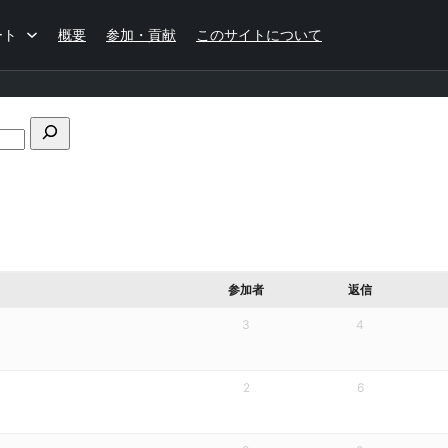
ート
概要
参加・貢献
このサイトについて
フ
ォ
ー
ラ
ム
の
検
索
参加者
返信
3
4
2
6