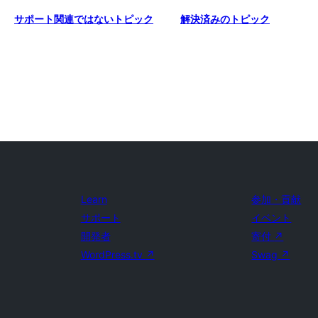
サポート関連ではないトピック
解決済みのトピック
Learn
参加・貢献
サポート
イベント
開発者
寄付
↗
WordPress.tv
↗
Swag
↗