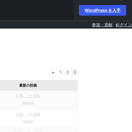
WordPress を入手
参加・貢献
ログイン
←
1
2
3
最新の投稿
17年、 1ヶ月前
maxion
17年、 9ヶ月前
dublab